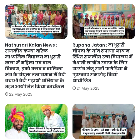
Nathusari Kalan News :
Rupana Jatan : नाथूसरी
राजकीय कन्या वरिष्ठ
चौपटा के गांव रूपाणा जाटान
माध्यमिक विद्यालय नाथूसरी
स्थित राजकीय उच्च विद्यालय में
कला में महिला एवं बाल
मेधावी छात्रों व स्टाफ के लिए
विकास, इको क्लब व बालिका
सरपंच मंजू रानी फगेड़िया ने
मंच के संयुक्त तत्वावधान में बेटी
पुरस्कार समारोह किया
बचाओ बेटी पढ़ाओ अभियान के
आयोजित
तहत आयोजित किया कार्यक्रम
21 May 2025
22 May 2025