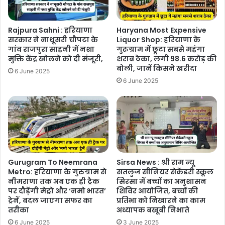
Rajpura Sahni : हरियाणा
Haryana Most Expensive
सरकार ने नाथूसरी चौपटा के
Liquor Shop: हरियाणा के
गांव राजपुरा साहनी में नशा
गुरुग्राम में छूटा सबसे महंगा
मुक्ति केंद्र खोलने को दी मंजूरी,
शराब ठेका, लगी 98.6 करोड़ की
बोली, जानें किसने खरीदा
6 June 2025
6 June 2025
Gurugram To Neemrana
Sirsa News : श्री राम न्यू
Metro: हरियाणा के गुरुग्राम से
सतलुज सीनियर सेकेंडरी स्कूल
नीमराणा तक अब एक ही ट्रैक
सिरसा में बच्चों का अनुशासन
पर दौड़ेंगी मेट्रो और ‘नमो भारत’
शिविर आयोजित, बच्चों की
ट्रेनें, बदल जाएगा सफर का
प्रतिभा को निखारने का काम
तरीका
अध्यापक बखूबी निभाते
6 June 2025
3 June 2025