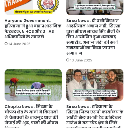
Haryana Government:
Sirsa News : दी एसोसिएशन
हरियाणा में हुआ बड़ा प्रशासनिक
आढ़तियान अनाज मंडी, सिरसा
फेरबदल, 5 HCS और 31 IAS
द्वारा सीएम नायब सिंह सैनी के
अधिकारियों के तबादले
लिए आयोजित हुआ धन्यवाद
समारोह, अनाज मंडी की सभी
14 June 2025
समस्याओं का किया जाएगा
समाधान
13 June 2025
Chopta News : सिरसा के
Sirsa News : हरियाणा के
चौपटा क्षेत्र के गांवों में किसानों
सिरसा जिला एसपी कार्यालय के
ने चेतावनी के बावजूद धान की
आईटी सेल प्रभारी हेड कांस्टेबल
रोपाई की शुरू, पानी की भीषण
राजेश ने बस स्टैंड क्षेत्र में मिले