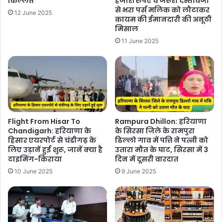
किल्लत
हजारों रुपए व जरूरी दस्तावेजों
से भरा पर्स मलिक को लौटाकर
12 June 2025
कायम की ईमानदारी की अनूठी
मिसाल
11 June 2025
Flight From Hisar To
Rampura Dhillon: हरियाणा
Chandigarh: हरियाणा के
के सिरसा जिले के रामपुरा
हिसार एयरपोर्ट से चंडीगढ़ के
ढिल्लो गाव में पत्ति ने पत्नी को
लिए उड़ानें हुई शुरू, जानें क्या है
उतारा मौत के घाट, सिरसा में 3
टाइमिंग-किराया
दिन में दूसरी वारदात
10 June 2025
9 June 2025