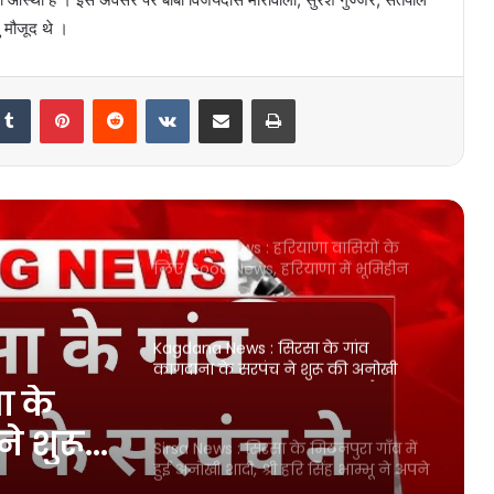
श्योराण ने कजाकिस्तान में आयोजित वर्ल्ड
ु मौजूद थे ।
बॉक्सिंग कप में जीता स्वर्ण पदक
Haryana Government Employees:
हरियाणा मे सरकारी कर्मचारियों की हो गई
मोज, हरियाणा सरकार पेंशन के लिए लागू
Tumblr
Pinterest
Reddit
VKontakte
Share via Email
Print
होने जा रही है ये योजना, जाने किसे होगा
फायदा?
Kaithal News : 18 जून से पूरे हरियाणा में
शुरू करेगी युवा जेजेपी जोड़ो अभियान,
दिग्विजय सिंह चौटाला जेजेपी पार्टी को
करेगे मजबूत
Haryana News : हरियाणा वासियों के
लिए Good News, हरियाणा में भूमिहीन
परिवारों को मिलेंगे 100-100 गज के प्लॉट
Kagdana News : सिरसा के गांव
कागदाना के सरपंच ने शुरू की अनोखी
पहल, सरपंच मांगेराम बेनीवाल ने बैडमिंटन
ा के
क्लब को 50 बॉक्स शटल कॉक, 10 रैकेट
तथा 4 बैठने की बेंचें भेंट कीं
े शुरू
Sirsa News : सिरसा के मिठनपुरा गाँव में
हुई अनोखी शादी, श्री हरि सिंह भाम्भू ने अपने
बेटे डॉ. आकाशदीप की बिना दहेज की शादी