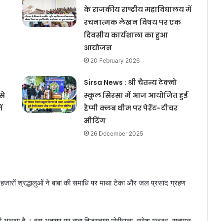
के राजकीय राष्ट्रीय महाविद्यालय में
रचनात्मक लेखन विषय पर एक
दिवसीय कार्यशाला का हुआ
आयोजन
20 February 2026
Sirsa News : श्री चैतन्य टेक्नो
से
स्कूल सिरसा में आज आयोजित हुई
CET Paper Discusses 2025 : हरियाणा
ं
हैप्पी क्लब थीम पर पेरेंट-टीचर
में CET के पेपर की तैयारी कर रहे
मीटिंग
अभ्यर्थियों के लिए जरूरी खबर, इस पैटर्न
26 December 2025
पर आधारित होगा CET का पेपर
Sirsa News : सिरसा में स्थित जेसीडी
मेमोरियल कॉलेज के विद्यार्थियों ने
यूनिवर्सिटी टॉप में बनाई जगह, जेसीडी
मेमोरियल कॉलेज के 10 विद्यार्थियों ने
। हजारों श्रद्धालुओं ने बाबा की समाधि पर माथा टेका और जल प्रसाद ग्रहण
विश्वविद्यालय के टॉप छह में बनाई जगह
Nupur Sheoran : हरियाणा वासियों के
लिए Good News, हरियाणा के चरखी
दादरी जिले के गांव उमरवास की बेटी नुपुर
पूरी आस्था है । इस अवसर पर बाबा विजयदास मोरीवाला, सुरेश गुज्जर, सतपाल