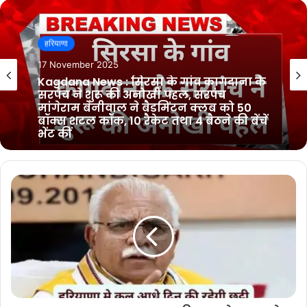
हरियाणा
हरियाणा
10 November 2025
17 November 2025
Sirsa News : सिरसा के मिठनपुरा गाँव में हुई
अनोखी शादी, श्री हरि सिंह भाम्भू ने अपने बेटे
डॉ. आकाशदीप की बिना दहेज की शादी
Kagdana News : सिरसा के गांव कागदाना के
सरपंच ने शुरू की अनोखी पहल, सरपंच
मांगेराम बेनीवाल ने बैडमिंटन क्लब को 50
बॉक्स शटल कॉक, 10 रैकेट तथा 4 बैठने की बेंचें
भेंट कीं