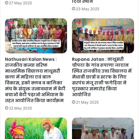
दिया स्थान
27 May 2025
23 May 2025
Nathusari Kalan News :
Rupana Jatan : नाथूसरी
राजकीय कन्या वरिष्ठ
चौपटा के गांव रूपाणा जाटान
माध्यमिक विद्यालय नाथूसरी
स्थित राजकीय उच्च विद्यालय में
कला में महिला एवं बाल
मेधावी छात्रों व स्टाफ के लिए
विकास, इको क्लब व बालिका
सरपंच मंजू रानी फगेड़िया ने
मंच के संयुक्त तत्वावधान में बेटी
पुरस्कार समारोह किया
बचाओ बेटी पढ़ाओ अभियान के
आयोजित
तहत आयोजित किया कार्यक्रम
21 May 2025
22 May 2025