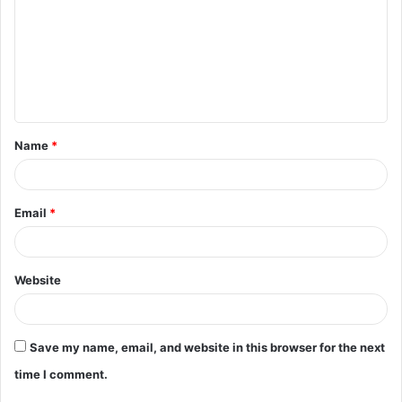
m
m
e
n
t
Name
*
*
Email
*
Website
Save my name, email, and website in this browser for the next
time I comment.