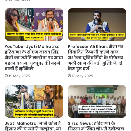
YouTuber Jyoti Malhotra:
Professor Ali Khan: सेना पर
हरियाणा के सीएम नायब सिंह
विवादित टिप्पणी करने वाले
सैनी का ज्योति मल्होत्रा ​​पर आया
अशोका यूनिवर्सिटी के प्रोफेसर
पहला बयान, यूट्यूबर की बढ़ने
अली खान की बढ़ीं मुश्किलें, दो
वाली हैं मुश्किलें
केस हुए दर्ज
19 May 2025
18 May 2025
Jyoti Malhotra: ​​जाने कौन हैं
Sirsa News : हरियाणा के
हिसार की ये ज्योति मल्होत्रा, जो
सिरसा में स्थित चौधरी देवीलाल