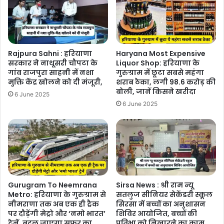
Rajpura Sahni : हरियाणा
Haryana Most Expensive
सरकार ने नाथूसरी चौपटा के
Liquor Shop: हरियाणा के
गांव राजपुरा साहनी में नशा
गुरुग्राम में छूटा सबसे महंगा
मुक्ति केंद्र खोलने को दी मंजूरी,
शराब ठेका, लगी 98.6 करोड़ की
बोली, जानें किसने खरीदा
6 June 2025
6 June 2025
Gurugram To Neemrana
Sirsa News : श्री राम न्यू
Metro: हरियाणा के गुरुग्राम से
सतलुज सीनियर सेकेंडरी स्कूल
नीमराणा तक अब एक ही ट्रैक
सिरसा में बच्चों का अनुशासन
पर दौड़ेंगी मेट्रो और ‘नमो भारत’
शिविर आयोजित, बच्चों की
ट्रेनें, बदल जाएगा सफर का
प्रतिभा को निखारने का काम