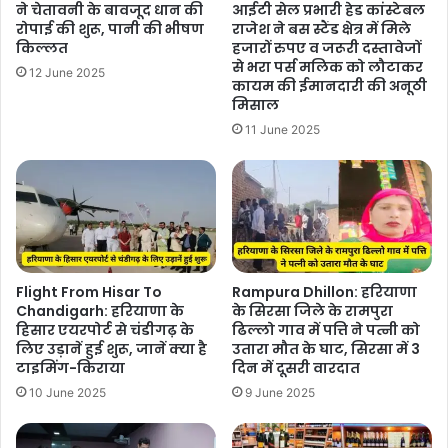
ने चेतावनी के बावजूद धान की
आईटी सेल प्रभारी हेड कांस्टेबल
रोपाई की शुरू, पानी की भीषण
राजेश ने बस स्टैंड क्षेत्र में मिले
किल्लत
हजारों रुपए व जरूरी दस्तावेजों
से भरा पर्स मलिक को लौटाकर
12 June 2025
कायम की ईमानदारी की अनूठी
मिसाल
11 June 2025
Flight From Hisar To
Rampura Dhillon: हरियाणा
Chandigarh: हरियाणा के
के सिरसा जिले के रामपुरा
हिसार एयरपोर्ट से चंडीगढ़ के
ढिल्लो गाव में पत्ति ने पत्नी को
लिए उड़ानें हुई शुरू, जानें क्या है
उतारा मौत के घाट, सिरसा में 3
टाइमिंग-किराया
दिन में दूसरी वारदात
10 June 2025
9 June 2025