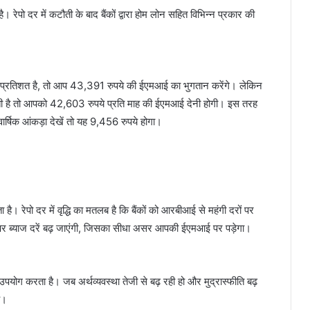
 रेपो दर में कटौती के बाद बैंकों द्वारा होम लोन सहित विभिन्न प्रकार की
 प्रतिशत है, तो आप 43,391 रुपये की ईएमआई का भुगतान करेंगे। लेकिन
है तो आपको 42,603 ​​​​रुपये प्रति माह की ईएमआई देनी होगी। इस तरह
षिक आंकड़ा देखें तो यह 9,456 रुपये होगा।
EPFO Advance Claim: EPFO में जमा
पैसों को लेकर आई खुशखबरी! अब एडवांस
के लिए 1 लाख रुपये नहीं इतने होंगे क्लेम,
समय अवधि मे भी होगा बदलाव
। रेपो दर में वृद्धि का मतलब है कि बैंकों को आरबीआई से महंगी दरों पर
Gold Silver Rate: सातवे आसमान से
ओन्धे मुह गिरे सोने चांदी के दाम, सोना एक
 ब्याज दरें बढ़ जाएंगी, जिसका सीधा असर आपकी ईएमआई पर पड़ेगा।
झटके में ₹3000 हुआ सस्ता, चांदी की कीमत
मे भी आई भारी गिरावट, जाने क्या है के
ताजा दाम
Railway Ticket price hike: रेल मे यात्रा
पयोग करता है। जब अर्थव्यवस्था तेजी से बढ़ रही हो और मुद्रास्फीति बढ़
करने वालों के लिए बड़ी खबर, 1 जुलाई से
ै।
ट्रेन में सफर करना होगा महंगा, टिकटो के