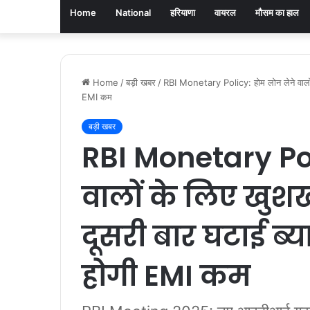
Home
National
हरियाणा
वायरल
मौसम का हाल
Home
/
बड़ी खबर
/
RBI Monetary Policy: होम लोन लेने वालों क
EMI कम
बड़ी खबर
RBI Monetary Pol
वालों के लिए खुश
दूसरी बार घटाई ब्य
होगी EMI कम