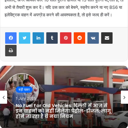
अभी से तैयारी शुरू कर दें। यदि उस कार को बेचने, स्क्रैप करने या नए BS6 या
इलेक्ट्रिक वाहन में अपग्रेड करने की आवश्यकता है, तो इसे जल्द ही करें।
LinkedIn
Tumblr
Pinterest
Reddit
VKontakte
Share via Email
Print
बड़ी खबर
1 July 2025
बड़ी खबर
Gold Price Today: सातवे आसमान से ओन्धे
1 July 2025
मुह गिरे सोने के दाम, जानें आज आपके शहर में
क्या हैं ताजा दाम