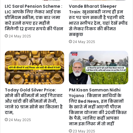
LIC Saral Pension Scheme :
Vande Bharat Sleeper
LIC आपके लिए लेकर आई एक
Train: खुशखबरी जल्द ही इन
प्रीमियम स्कीम, एक बार जमा
रूट पर चल सकती है पहली वंदे
करे इतने रुपए हर महीने
भारत स्लीपर ट्रेन, यहां देखें स्पीड
मिलेगी 12 हजार रुपये की पेंशन
से लेकर टिकट की कीमत
सबकुछ
24 May 2025
24 May 2025
Today Gold Silver Price:
PM Kisan Samman Nidhi
सोने की कीमतों में आई गिरावट
Yojana : किसान साथियों के
और चांदी की कीमतों में तेजी,
लिए Bed News, इन किसानों
जाने 10 ग्राम सोने का कितना है
के खाते में नहीं आएगी पीएम
दाम,
किसान योजना की 20वीं किस्त
के पैसे, जानिए कहीं आपका
24 May 2025
नाम इस लिस्ट में तो नहीं
23 May 2025