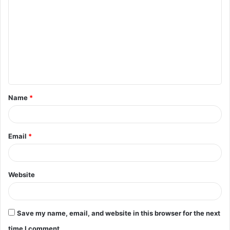
o
m
m
e
n
t
Name
*
*
Email
*
Website
Save my name, email, and website in this browser for the next
time I comment.