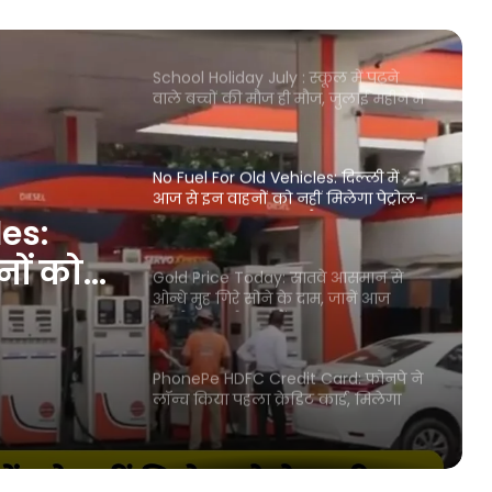
करें आपके शहर में क्या है ताजा भाव?
School Holiday July : स्कूल में पढ़ने
वाले बच्चों की मौज ही मौज, जुलाई महीने में
इतने दिन बंद रहेंगे स्कूल-कॉलेज
No Fuel For Old Vehicles: दिल्ली में
आज से इन वाहनों को नहीं मिलेगा पेट्रोल-
डीजल, लागू होने जा रहा है ये नया नियम
les:
नों को
Gold Price Today: सातवे आसमान से
ओन्धे मुह गिरे सोने के दाम, जानें आज
ल, लागू
आपके शहर में क्या हैं ताजा दाम
ियम
PhonePe HDFC Credit Card: फोनपे ने
लॉन्च किया पहला क्रेडिट कार्ड, मिलेगा
10% तक का रिवॉर्ड, UPI मर्चेंट पर भी कर
सकेगे इस्तेमाल
EPFO withdrawal ATM: PF धारकों के