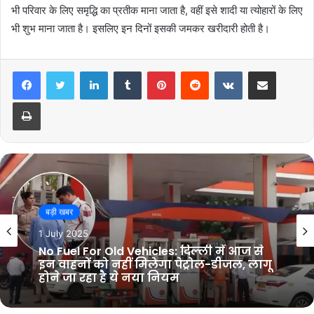
भी परिवार के लिए समृद्धि का प्रतीक माना जाता है, वहीं इसे शादी या त्योहारों के लिए
भी शुभ माना जाता है। इसलिए इन दिनों इसकी जमकर खरीदारी होती है।
LinkedIn
Tumblr
Pinterest
Reddit
VKontakte
Share via Email
Print
बड़ी खबर
1 July 2025
बड़ी खबर
Gold Price Today: सातवे आसमान से ओन्धे
1 July 2025
मुह गिरे सोने के दाम, जानें आज आपके शहर में
क्या हैं ताजा दाम