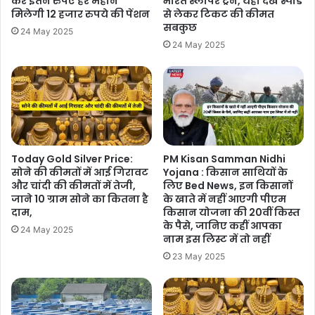
करे इतने रुपए हर महीने
भारत स्लीपर ट्रेन, यहां देखें स्पीड
मिलेगी 12 हजार रुपये की पेंशन
से लेकर टिकट की कीमत
सबकुछ
24 May 2025
24 May 2025
Today Gold Silver Price:
PM Kisan Samman Nidhi
सोने की कीमतों में आई गिरावट
Yojana : किसान साथियों के
और चांदी की कीमतों में तेजी,
लिए Bed News, इन किसानों
जाने 10 ग्राम सोने का कितना है
के खाते में नहीं आएगी पीएम
दाम,
किसान योजना की 20वीं किस्त
के पैसे, जानिए कहीं आपका
24 May 2025
नाम इस लिस्ट में तो नहीं
23 May 2025