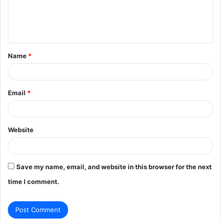
e
n
t
Name
*
*
Email
*
Website
Save my name, email, and website in this browser for the next
time I comment.