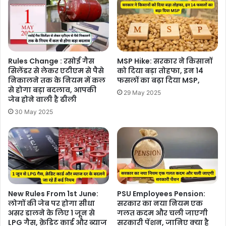
Rules Change : रसोई गैस
MSP Hike: सरकार ने किसानों
सिलेंडर से लेकर एटीएम से पैसे
को दिया बड़ा तोहफा, इन 14
निकालने तक के नियम में कल
फसलों का बढ़ा दिया MSP,
से होगा बड़ा बदलाव, आपकी
29 May 2025
जेब होने वाली है ढीली
30 May 2025
New Rules From 1st June:
PSU Employees Pension:
लोगों की जेब पर होगा सीधा
सरकार का नया नियम एक
असर डालने के लिए 1 जून से
गलत कदम और चली जाएगी
LPG गैस, क्रेड‍िट कार्ड और ब्‍याज
सरकारी पेंशन, जानिए क्या है