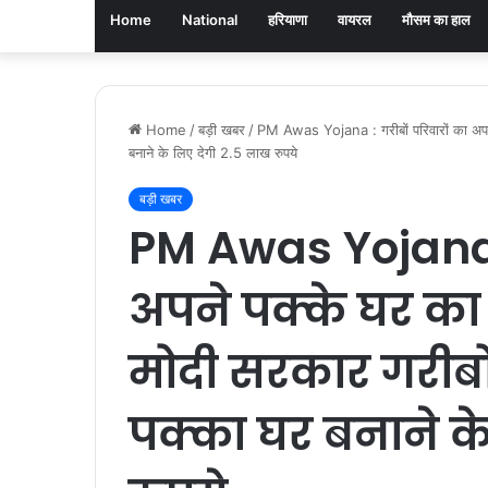
Home
National
हरियाणा
वायरल
मौसम का हाल
Home
/
बड़ी खबर
/
PM Awas Yojana : गरीबों परिवारों का अपने
बनाने के लिए देगी 2.5 लाख रुपये
बड़ी खबर
PM Awas Yojana :
अपने पक्के घर का
मोदी सरकार गरीबो
पक्का घर बनाने क