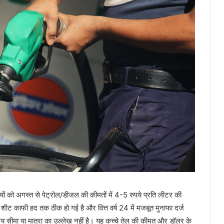
EPFO Advance Claim: EPFO में जमा
पैसों को लेकर आई खुशखबरी! अब एडवांस
के लिए 1 लाख रुपये नहीं इतने होंगे क्लेम,
समय अवधि मे भी होगा बदलाव
Gold Silver Rate: सातवे आसमान से
ओन्धे मुह गिरे सोने चांदी के दाम, सोना एक
झटके में ₹3000 हुआ सस्ता, चांदी की कीमत
मे भी आई भारी गिरावट, जाने क्या है के
ताजा दाम
Railway Ticket price hike: रेल मे यात्रा
करने वालों के लिए बड़ी खबर, 1 जुलाई से
ट्रेन में सफर करना होगा महंगा, टिकटो के
दाम मे हुई बढ़ोतरी, जानें कितना बढ़ा
किराया?
ंपनियों को अगस्त से पेट्रोल/डीजल की कीमतों में 4-5 रुपये प्रति लीटर की
Income Tax Refunds: टैक्‍सपेयर्स के
लिए खुशखबरी, सरकार ने शुरू की ये
शीट काफी हद तक ठीक हो गई है और वित्त वर्ष 24 में मजबूत मुनाफा दर्ज
सुविधा, पहले से कम समय में आएगा टैक्स
 समय सीमा या मात्रा का उल्लेख नहीं है। यह कच्चे तेल की कीमत और डॉलर के