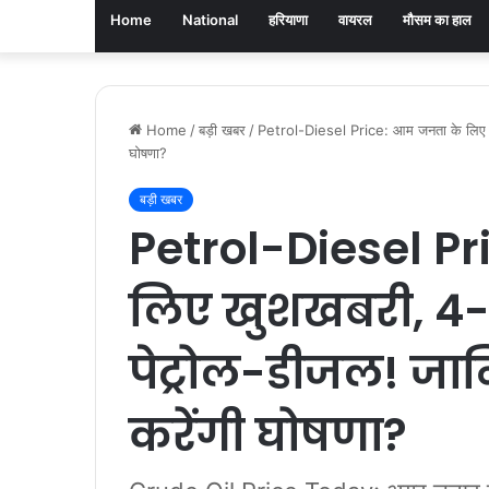
Home
National
हरियाणा
वायरल
मौसम का हाल
Home
/
बड़ी खबर
/
Petrol-Diesel Price: आम जनता के लिए खुश
घोषणा?
बड़ी खबर
Petrol-Diesel P
लिए खुशखबरी, 4-5
पेट्रोल-डीजल! जा
करेंगी घोषणा?