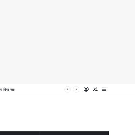
Log
Random
Sidebar
ना होगा साकार
In
Article