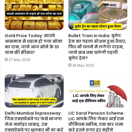
Gold Price Today: सातवे
Bullet Train In India: बुलेट
आसमान से धड़ाम हो गया सोना
ट्रेन का पहला स्टेशन हुआ तैयार,
का दाम, जाने आज सोने के 10
फिर भी चलने मे लगेगा टाइम,
ग्राम की कीमत?
जाने कब तक चलेगी पहली
बुलेट ट्रेन?
27 May 2025
26 May 2025
Delhi Mumbai Expressway:
LIC Saral Pension Scheme :
जिस एक्सप्रेसवे पर फंसे भाजपा
LIC आपके लिए लेकर आई एक
नेता मनोहर धाकड़, उस
प्रीमियम स्कीम, एक बार जमा
एक्सप्रेसवे पर भूलकर भी ना करें
करे इतने रुपए हर महीने