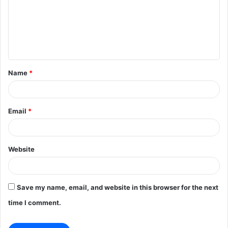
m
e
n
t
Name
*
*
Email
*
Website
Save my name, email, and website in this browser for the next
time I comment.