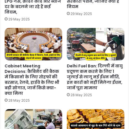
LPG गैस, क्रेड‍िट कार्ड और ब्‍याज
सरकारी पेंशन, जानिए क्या है
दर के बदलने जा रहे हैं कई
नियम
नियम,
29 May 2025
29 May 2025
Cabinet Meeting
Delhi Fuel Ban: दिल्ली में वायु
Decisions: कैबिनेट की बैठक
प्रदूषण कम करने के लिए 1
में किसानो के लिए तोहफों की
जुलाई से लागू नई ईंधन नीति,
बरसात, रेलवे, हाईवे के लिए भी
इन कारों को नहीं मिलेगा ईंधन,
बड़ी सोगात, जानें किसे क्या-
जानें पूरा मामला
क्या मिला
28 May 2025
28 May 2025