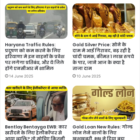
Haryana Traffic Rules:
Gold Silver Price: सोने के
प्रदूषण को कम करने के लिए
दाम मे आई गिरावट, बढ़ रही है
हरियाणा मे इन वाहनों के प्रवेश
चांदी चमक, कीमत 1 लाख रुपये
पर लगेगा प्रतिबंध, और ये जिले
के पार, जाने आज के क्या है
होंगे एनसीआर में शामिल
ताजा दाम
14 June 2025
10 June 2025
Bentlay Bentayga EWB: कार
Gold Loan New Rules: गोल्ड
खरीदने के लिए हेलीकॉप्टर से
लोन लेने वालों के लिए
आया व्यक्ति? तो सोचिए कितनी
खुशखबरी, RBI ने दिया बड़ा