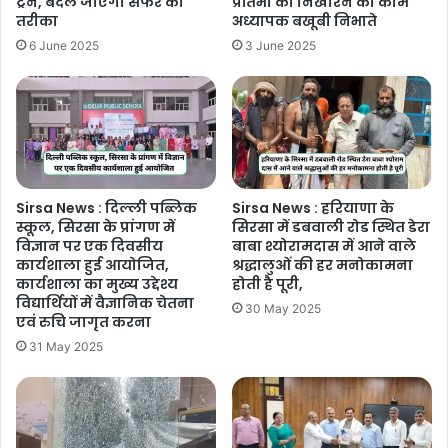
ट्रेनें, बदल जाएगा सफर का
प्रतिभा को निखारने का काम
तरीका
अध्यापक बखूबी निभाते
6 June 2025
3 June 2025
Sirsa News : दिल्ली पब्लिक
Sirsa News : हरियाणा के
स्कूल, सिरसा के प्रांगण में
सिरसा में डबवाली रोड स्थित डेरा
विज्ञान पर एक दिवसीय
बाबा श्योरामदास में आने वाले
कार्यशाला हुई आयोजित,
श्रद्धालुओं की हर मनोकामना
कार्यशाला का मुख्य उद्देश्य
होती है पूरी,
विद्यार्थियों में वैज्ञानिक चेतना
30 May 2025
एवं रुचि जागृत करना
31 May 2025