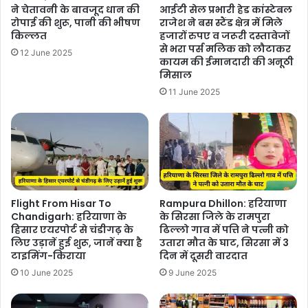
ने चेतावनी के बावजूद धान की
आईटी सेल प्रभारी हेड कांस्टेबल
रोपाई की शुरू, पानी की भीषण
राजेश ने बस स्टैंड क्षेत्र में मिले
किल्लत
हजारों रुपए व जरूरी दस्तावेजों
से भरा पर्स मलिक को लौटाकर
12 June 2025
कायम की ईमानदारी की अनूठी
मिसाल
11 June 2025
Flight From Hisar To
Rampura Dhillon: हरियाणा
Chandigarh: हरियाणा के
के सिरसा जिले के रामपुरा
हिसार एयरपोर्ट से चंडीगढ़ के
ढिल्लो गाव में पत्ति ने पत्नी को
लिए उड़ानें हुई शुरू, जानें क्या है
उतारा मौत के घाट, सिरसा में 3
टाइमिंग-किराया
दिन में दूसरी वारदात
10 June 2025
9 June 2025