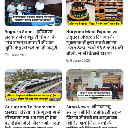
Rajpura Sahni : हरियाणा
Haryana Most Expensive
सरकार ने नाथूसरी चौपटा के
Liquor Shop: हरियाणा के
गांव राजपुरा साहनी में नशा
गुरुग्राम में छूटा सबसे महंगा
मुक्ति केंद्र खोलने को दी मंजूरी,
शराब ठेका, लगी 98.6 करोड़ की
बोली, जानें किसने खरीदा
6 June 2025
6 June 2025
Gurugram To Neemrana
Sirsa News : श्री राम न्यू
Metro: हरियाणा के गुरुग्राम से
सतलुज सीनियर सेकेंडरी स्कूल
नीमराणा तक अब एक ही ट्रैक
सिरसा में बच्चों का अनुशासन
पर दौड़ेंगी मेट्रो और ‘नमो भारत’
शिविर आयोजित, बच्चों की