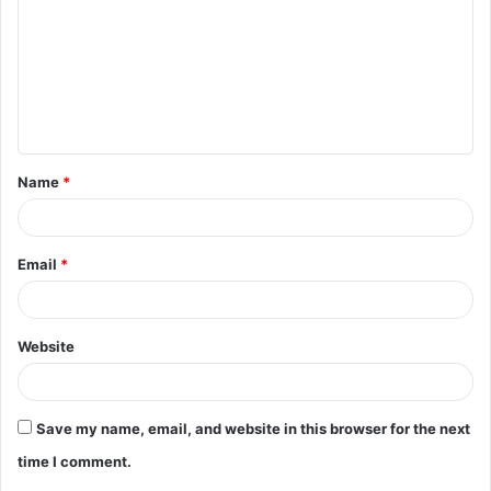
m
m
e
n
t
Name
*
*
Email
*
Website
Save my name, email, and website in this browser for the next
time I comment.