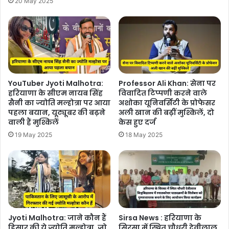
20 May 2025
YouTuber Jyoti Malhotra:
Professor Ali Khan: सेना पर
हरियाणा के सीएम नायब सिंह
विवादित टिप्पणी करने वाले
सैनी का ज्योति मल्होत्रा ​​पर आया
अशोका यूनिवर्सिटी के प्रोफेसर
पहला बयान, यूट्यूबर की बढ़ने
अली खान की बढ़ीं मुश्किलें, दो
वाली हैं मुश्किलें
केस हुए दर्ज
19 May 2025
18 May 2025
Jyoti Malhotra: ​​जाने कौन हैं
Sirsa News : हरियाणा के
हिसार की ये ज्योति मल्होत्रा, जो
सिरसा में स्थित चौधरी देवीलाल