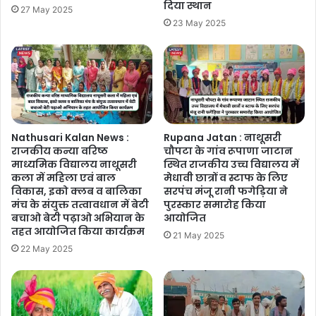
दिया स्थान
27 May 2025
23 May 2025
Nathusari Kalan News :
Rupana Jatan : नाथूसरी
राजकीय कन्या वरिष्ठ
चौपटा के गांव रूपाणा जाटान
माध्यमिक विद्यालय नाथूसरी
स्थित राजकीय उच्च विद्यालय में
कला में महिला एवं बाल
मेधावी छात्रों व स्टाफ के लिए
विकास, इको क्लब व बालिका
सरपंच मंजू रानी फगेड़िया ने
मंच के संयुक्त तत्वावधान में बेटी
पुरस्कार समारोह किया
बचाओ बेटी पढ़ाओ अभियान के
आयोजित
तहत आयोजित किया कार्यक्रम
21 May 2025
22 May 2025