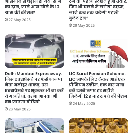
आसमान से धड़ाम हो गया सोना
ट्रेन का पहला स्टेशन हुआ तैयार,
का दाम, जाने आज सोने के 10
फिर भी चलने मे लगेगा टाइम,
ग्राम की कीमत?
जाने कब तक चलेगी पहली
बुलेट ट्रेन?
27 May 2025
26 May 2025
Delhi Mumbai Expressway:
LIC Saral Pension Scheme :
जिस एक्सप्रेसवे पर फंसे भाजपा
LIC आपके लिए लेकर आई एक
नेता मनोहर धाकड़, उस
प्रीमियम स्कीम, एक बार जमा
एक्सप्रेसवे पर भूलकर भी ना करें
करे इतने रुपए हर महीने
ये गलतियां, वरना आपका भी
मिलेगी 12 हजार रुपये की पेंशन
बन जाएगा वीडियो
24 May 2025
26 May 2025