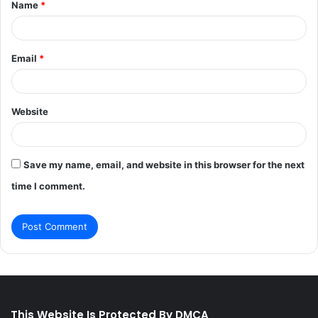
Name
*
*
Email
*
Website
Save my name, email, and website in this browser for the next
time I comment.
This Website Is Protected By DMCA