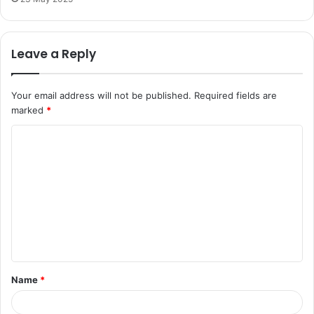
Leave a Reply
Your email address will not be published.
Required fields are
marked
*
C
o
m
m
e
n
t
Name
*
*