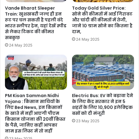
Vande Bharat Sleeper
Today Gold Silver Price:
Train: खुशखबरी जल्द ही इन
सोने की कीमतों में आई गिरावट
रूट पर चल सकती है पहली वंदे
और चांदी की कीमतों में तेजी,
भारत स्लीपर ट्रेन, यहां देखें स्पीड
जाने 10 ग्राम सोने का कितना है
से लेकर टिकट की कीमत
दाम,
सबकुछ
24 May 2025
24 May 2025
PM Kisan Samman Nidhi
Electric Bus: EV को बढ़ावा देने
Yojana : किसान साथियों के
के लिए केंद्र सरकार ने इन 5
लिए Bed News, इन किसानों
शहरों के लिए 10,900 इलेक्ट्रिक
के खाते में नहीं आएगी पीएम
बसों को दी मंजूरी
किसान योजना की 20वीं किस्त
23 May 2025
के पैसे, जानिए कहीं आपका
नाम इस लिस्ट में तो नहीं
23 May 2025