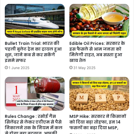
Bullet Train Trial: भारत की
Edible Oil Prices: सरकार के
पहली बुलेट ट्रेन का ट्रायल हुआ
इस फैसले से आम जनता को
शुरू, जाने कब से कर सकेंगे
मिलेगी राहत, अब सस्ता हुआ
इसमे सफर
खाद्य तेल
1 June 2025
31 May 2025
Rules Change : रसोई गैस
MSP Hike: सरकार ने किसानों
सिलेंडर से लेकर एटीएम से पैसे
को दिया बड़ा तोहफा, इन 14
निकालने तक के नियम में कल
फसलों का बढ़ा दिया MSP,
से होगा बड़ा बदलाव, आपकी