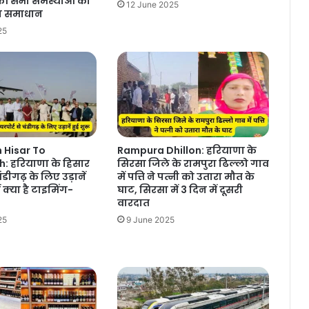
की सभी समस्याओं का
12 June 2025
बेटे डॉ. आकाशदीप की बिना दहेज की शादी
ा समाधान
25
Sirsa News : चौधरी देवीलाल विश्वविद्यालय,
सिरसा में तीन दिवसीय छात्र विकास
कार्यक्रम का हुआ शुभारंभ
Lado Laxmi Yojana : हरियाणा में
महिलाओं के लिए Good News, हरियाणा
में महिलाओं को मिलेंगे 2100 रुपए प्रति
माह
m Hisar To
Rampura Dhillon: हरियाणा के
: हरियाणा के हिसार
सिरसा जिले के रामपुरा ढिल्लो गाव
ंडीगढ़ के लिए उड़ानें
में पत्ति ने पत्नी को उतारा मौत के
ें क्या है टाइमिंग-
घाट, सिरसा में 3 दिन में दूसरी
वारदात
25
9 June 2025