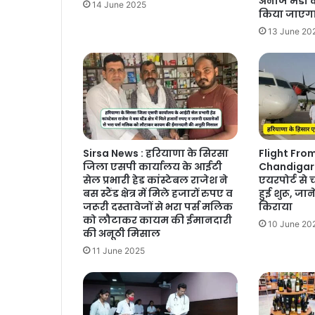
अनाज मंडी 
14 June 2025
किया जाएग
13 June 20
Sirsa News : हरियाणा के सिरसा
Flight Fro
जिला एसपी कार्यालय के आईटी
Chandigarh
सेल प्रभारी हेड कांस्टेबल राजेश ने
एयरपोर्ट से च
बस स्टैंड क्षेत्र में मिले हजारों रुपए व
हुई शुरू, जान
जरूरी दस्तावेजों से भरा पर्स मलिक
किराया
को लौटाकर कायम की ईमानदारी
10 June 20
की अनूठी मिसाल
11 June 2025