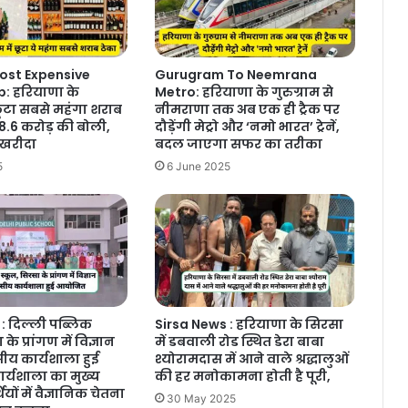
ost Expensive
Gurugram To Neemrana
: हरियाणा के
Metro: हरियाणा के गुरुग्राम से
ं छूटा सबसे महंगा शराब
नीमराणा तक अब एक ही ट्रैक पर
8.6 करोड़ की बोली,
दौड़ेंगी मेट्रो और ‘नमो भारत’ ट्रेनें,
 खरीदा
बदल जाएगा सफर का तरीका
5
6 June 2025
: दिल्ली पब्लिक
Sirsa News : हरियाणा के सिरसा
के प्रांगण में विज्ञान
में डबवाली रोड स्थित डेरा बाबा
य कार्यशाला हुई
श्योरामदास में आने वाले श्रद्धालुओं
र्यशाला का मुख्य
की हर मनोकामना होती है पूरी,
र्थियों में वैज्ञानिक चेतना
30 May 2025