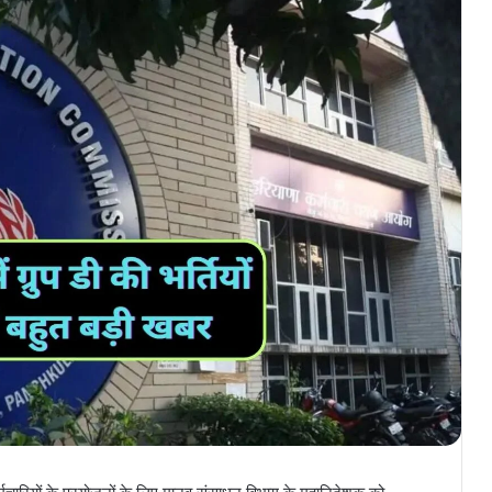
CET Paper Discusses 2025 : हरियाणा
में CET के पेपर की तैयारी कर रहे
अभ्यर्थियों के लिए जरूरी खबर, इस पैटर्न
पर आधारित होगा CET का पेपर
Sirsa News : सिरसा में स्थित जेसीडी
मेमोरियल कॉलेज के विद्यार्थियों ने
यूनिवर्सिटी टॉप में बनाई जगह, जेसीडी
मेमोरियल कॉलेज के 10 विद्यार्थियों ने
विश्वविद्यालय के टॉप छह में बनाई जगह
Nupur Sheoran : हरियाणा वासियों के
लिए Good News, हरियाणा के चरखी
दादरी जिले के गांव उमरवास की बेटी नुपुर