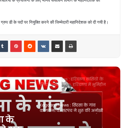
्मचारियों के प्रयोजनों के लिए मानव संसाधन विभाग के महानिदेशक को
श्योराण ने कजाकिस्तान में आयोजित वर्ल्ड
बॉक्सिंग कप में जीता स्वर्ण पदक
Haryana Government Employees:
हरियाणा मे सरकारी कर्मचारियों की हो गई
 ग्रुप डी के पदों पर नियुक्ति करने की जिम्मेदारी महानिदेशक को दी गयी है।
मोज, हरियाणा सरकार पेंशन के लिए लागू
होने जा रही है ये योजना, जाने किसे होगा
फायदा?
Kaithal News : 18 जून से पूरे हरियाणा में
Tumblr
Pinterest
Reddit
VKontakte
Share via Email
Print
शुरू करेगी युवा जेजेपी जोड़ो अभियान,
दिग्विजय सिंह चौटाला जेजेपी पार्टी को
करेगे मजबूत
Haryana News : हरियाणा वासियों के
लिए Good News, हरियाणा में भूमिहीन
परिवारों को मिलेंगे 100-100 गज के प्लॉट
Kagdana News : सिरसा के गांव
कागदाना के सरपंच ने शुरू की अनोखी
पहल, सरपंच मांगेराम बेनीवाल ने बैडमिंटन
क्लब को 50 बॉक्स शटल कॉक, 10 रैकेट
तथा 4 बैठने की बेंचें भेंट कीं
Sirsa News : सिरसा के मिठनपुरा गाँव में
हुई अनोखी शादी, श्री हरि सिंह भाम्भू ने अपने
बेटे डॉ. आकाशदीप की बिना दहेज की शादी