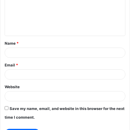
m
m
e
n
t
Name
*
*
Email
*
Website
Save my name, email, and website in this browser for the next
time I comment.