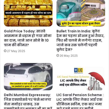
Gold Price Today: सातवे
Bullet Train In India: बुलेट
आसमान से धड़ाम हो गया सोना
ट्रेन का पहला स्टेशन हुआ तैयार,
का दाम, जाने आज सोने के 10
फिर भी चलने मे लगेगा टाइम,
ग्राम की कीमत?
जाने कब तक चलेगी पहली
बुलेट ट्रेन?
27 May 2025
26 May 2025
Delhi Mumbai Expressway:
LIC Saral Pension Scheme :
जिस एक्सप्रेसवे पर फंसे भाजपा
LIC आपके लिए लेकर आई एक
नेता मनोहर धाकड़, उस
प्रीमियम स्कीम, एक बार जमा
एक्सप्रेसवे पर भूलकर भी ना करें
करे इतने रुपए हर महीने