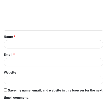
m
m
e
n
t
Name
*
*
Email
*
Website
Save my name, email, and website in this browser for the next
time I comment.