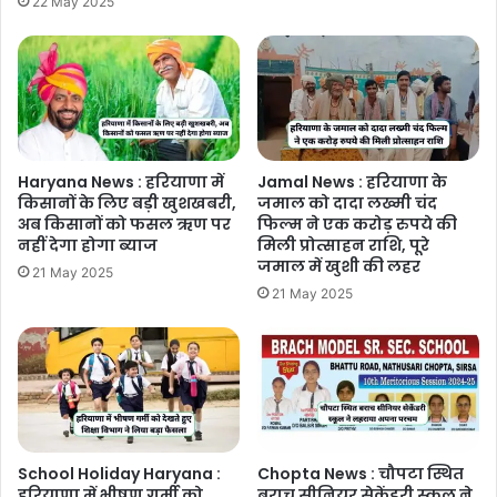
22 May 2025
Haryana News : हरियाणा में
Jamal News : हरियाणा के
किसानों के लिए बड़ी खुशखबरी,
जमाल को दादा लख्मी चंद
अब किसानों को फसल ऋण पर
फिल्म ने एक करोड़ रुपये की
नहीं देगा होगा ब्याज
मिली प्रोत्साहन राशि, पूरे
जमाल में खुशी की लहर
21 May 2025
21 May 2025
School Holiday Haryana :
Chopta News : चौपटा स्थित
हरियाणा में भीषण गर्मी को
बराच सीनियर सेकेंडरी स्कूल ने