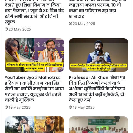
देखते हुए शिक्षा विभाग ने लिया
लहराया अपना परचम, 10 वी
बड़ा फैसला, 1 जून से 30 दिन बंद
कक्षा का परिणाम रहा बड़ा
रहेंगे सभी सरकारी और निजी
शानदार
स्कूल
20 May 2025
20 May 2025
YouTuber Jyoti Malhotra:
Professor Ali Khan: सेना पर
हरियाणा के सीएम नायब सिंह
विवादित टिप्पणी करने वाले
सैनी का ज्योति मल्होत्रा ​​पर आया
अशोका यूनिवर्सिटी के प्रोफेसर
पहला बयान, यूट्यूबर की बढ़ने
अली खान की बढ़ीं मुश्किलें, दो
वाली हैं मुश्किलें
केस हुए दर्ज
19 May 2025
18 May 2025