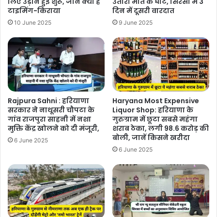
लिए उड़ानें हुई शुरू, जानें क्या है
उतारा मौत के घाट, सिरसा में 3
टाइमिंग-किराया
दिन में दूसरी वारदात
10 June 2025
9 June 2025
Rajpura Sahni : हरियाणा
Haryana Most Expensive
सरकार ने नाथूसरी चौपटा के
Liquor Shop: हरियाणा के
गांव राजपुरा साहनी में नशा
गुरुग्राम में छूटा सबसे महंगा
मुक्ति केंद्र खोलने को दी मंजूरी,
शराब ठेका, लगी 98.6 करोड़ की
बोली, जानें किसने खरीदा
6 June 2025
6 June 2025