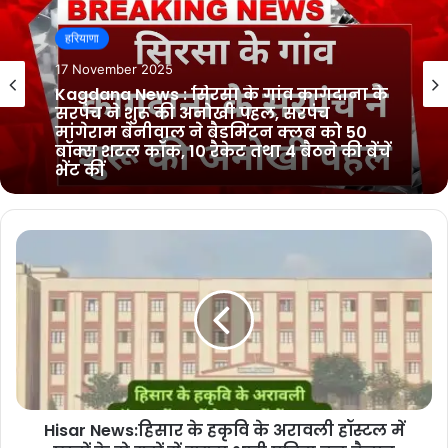
हरियाणा
हरियाणा
10 November 2025
17 November 2025
Sirsa News : सिरसा के मिठनपुरा गाँव में हुई
अनोखी शादी, श्री हरि सिंह भाम्भू ने अपने बेटे
डॉ. आकाशदीप की बिना दहेज की शादी
Kagdana News : सिरसा के गांव कागदाना के
सरपंच ने शुरू की अनोखी पहल, सरपंच
मांगेराम बेनीवाल ने बैडमिंटन क्लब को 50
बॉक्स शटल कॉक, 10 रैकेट तथा 4 बैठने की बेंचें
भेंट कीं
Hisar News:हिसार के हकृवि के अरावली हॉस्टल में