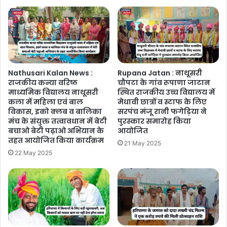
Nathusari Kalan News :
Rupana Jatan : नाथूसरी
राजकीय कन्या वरिष्ठ
चौपटा के गांव रूपाणा जाटान
माध्यमिक विद्यालय नाथूसरी
स्थित राजकीय उच्च विद्यालय में
कला में महिला एवं बाल
मेधावी छात्रों व स्टाफ के लिए
विकास, इको क्लब व बालिका
सरपंच मंजू रानी फगेड़िया ने
मंच के संयुक्त तत्वावधान में बेटी
पुरस्कार समारोह किया
बचाओ बेटी पढ़ाओ अभियान के
आयोजित
तहत आयोजित किया कार्यक्रम
21 May 2025
22 May 2025