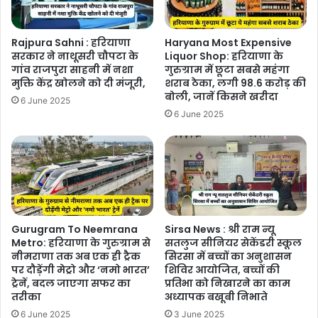
Rajpura Sahni : हरियाणा
Haryana Most Expensive
सरकार ने नाथूसरी चौपटा के
Liquor Shop: हरियाणा के
गांव राजपुरा साहनी में नशा
गुरुग्राम में छूटा सबसे महंगा
मुक्ति केंद्र खोलने को दी मंजूरी,
शराब ठेका, लगी 98.6 करोड़ की
बोली, जानें किसने खरीदा
6 June 2025
6 June 2025
Gurugram To Neemrana
Sirsa News : श्री राम न्यू
Metro: हरियाणा के गुरुग्राम से
सतलुज सीनियर सेकेंडरी स्कूल
नीमराणा तक अब एक ही ट्रैक
सिरसा में बच्चों का अनुशासन
पर दौड़ेंगी मेट्रो और ‘नमो भारत’
शिविर आयोजित, बच्चों की
ट्रेनें, बदल जाएगा सफर का
प्रतिभा को निखारने का काम
तरीका
अध्यापक बखूबी निभाते
6 June 2025
3 June 2025