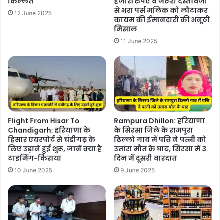
किल्लत
हजारों रुपए व जरूरी दस्तावेजों
से भरा पर्स मलिक को लौटाकर
12 June 2025
कायम की ईमानदारी की अनूठी
मिसाल
11 June 2025
Flight From Hisar To
Rampura Dhillon: हरियाणा
Chandigarh: हरियाणा के
के सिरसा जिले के रामपुरा
हिसार एयरपोर्ट से चंडीगढ़ के
ढिल्लो गाव में पत्ति ने पत्नी को
लिए उड़ानें हुई शुरू, जानें क्या है
उतारा मौत के घाट, सिरसा में 3
टाइमिंग-किराया
दिन में दूसरी वारदात
10 June 2025
9 June 2025