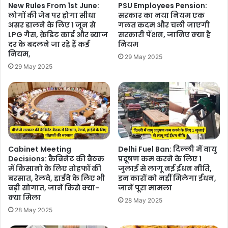
New Rules From 1st June:
PSU Employees Pension:
लोगों की जेब पर होगा सीधा
सरकार का नया नियम एक
असर डालने के लिए 1 जून से
गलत कदम और चली जाएगी
LPG गैस, क्रेड‍िट कार्ड और ब्‍याज
सरकारी पेंशन, जानिए क्या है
दर के बदलने जा रहे हैं कई
नियम
नियम,
29 May 2025
29 May 2025
Cabinet Meeting
Delhi Fuel Ban: दिल्ली में वायु
Decisions: कैबिनेट की बैठक
प्रदूषण कम करने के लिए 1
में किसानो के लिए तोहफों की
जुलाई से लागू नई ईंधन नीति,
बरसात, रेलवे, हाईवे के लिए भी
इन कारों को नहीं मिलेगा ईंधन,
बड़ी सोगात, जानें किसे क्या-
जानें पूरा मामला
क्या मिला
28 May 2025
28 May 2025