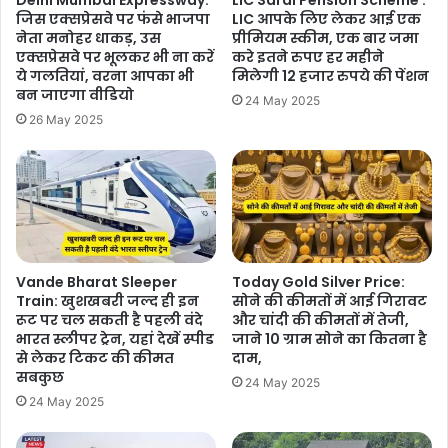
Delhi Mumbai Expressway:
LIC Saral Pension Scheme :
जिस एक्सप्रेसवे पर फंसे भाजपा
LIC आपके लिए लेकर आई एक
नेता मनोहर धाकड़, उस
प्रीमियम स्कीम, एक बार जमा
एक्सप्रेसवे पर भूलकर भी ना करें
करे इतने रुपए हर महीने
ये गलतियां, वरना आपका भी
मिलेगी 12 हजार रुपये की पेंशन
बन जाएगा वीडियो
24 May 2025
26 May 2025
Vande Bharat Sleeper
Today Gold Silver Price:
Train: खुशखबरी जल्द ही इन
सोने की कीमतों में आई गिरावट
रूट पर चल सकती है पहली वंदे
और चांदी की कीमतों में तेजी,
भारत स्लीपर ट्रेन, यहां देखें स्पीड
जाने 10 ग्राम सोने का कितना है
से लेकर टिकट की कीमत
दाम,
सबकुछ
24 May 2025
24 May 2025