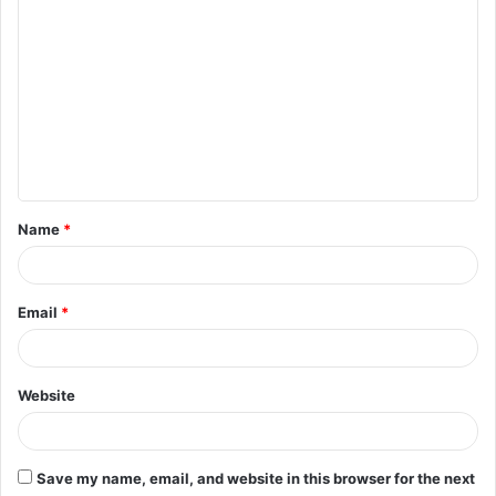
C
o
m
m
e
n
t
Name
*
*
Email
*
Website
Save my name, email, and website in this browser for the next