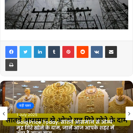
LinkedIn
Tumblr
Pinterest
Reddit
VKontakte
Share via Email
Print
बड़ी खबर
बड़ी खबर
28 June 2025
1 July 2025