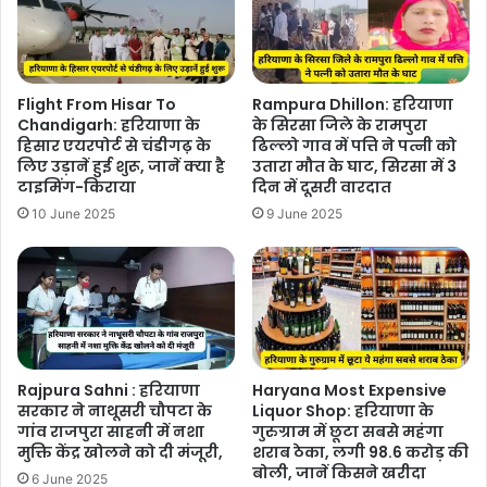
Flight From Hisar To
Rampura Dhillon: हरियाणा
Chandigarh: हरियाणा के
के सिरसा जिले के रामपुरा
हिसार एयरपोर्ट से चंडीगढ़ के
ढिल्लो गाव में पत्ति ने पत्नी को
लिए उड़ानें हुई शुरू, जानें क्या है
उतारा मौत के घाट, सिरसा में 3
टाइमिंग-किराया
दिन में दूसरी वारदात
10 June 2025
9 June 2025
Rajpura Sahni : हरियाणा
Haryana Most Expensive
सरकार ने नाथूसरी चौपटा के
Liquor Shop: हरियाणा के
गांव राजपुरा साहनी में नशा
गुरुग्राम में छूटा सबसे महंगा
मुक्ति केंद्र खोलने को दी मंजूरी,
शराब ठेका, लगी 98.6 करोड़ की
बोली, जानें किसने खरीदा
6 June 2025