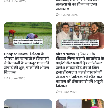
14 June 2025
समस्याओं का किया जाएगा
समाधान
13 June 2025
Chopta News : सिरसा के
Sirsa News : हरियाणा के
चौपटा क्षेत्र के गांवों में किसानों
सिरसा जिला एसपी कार्यालय के
ने चेतावनी के बावजूद धान की
आईटी सेल प्रभारी हेड कांस्टेबल
रोपाई की शुरू, पानी की भीषण
राजेश ने बस स्टैंड क्षेत्र में मिले
किल्लत
हजारों रुपए व जरूरी दस्तावेजों
से भरा पर्स मलिक को लौटाकर
12 June 2025
कायम की ईमानदारी की अनूठी
मिसाल
11 June 2025