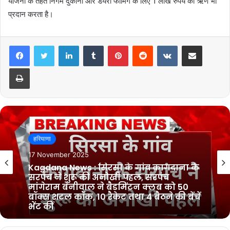
योजना के तहत निगम दुकानों और डेयरी फार्मिंग के लिए 1 लाख रुपये का ऋण भी
प्रदान करता है।
LinkedIn
Tumblr
Pinterest
Reddit
VKontakte
Share via Email
Print
हरियाणा
10 November 2025
Sirsa News : सिरसा के मिठनपुरा गाँव में हुई
अनोखी शादी, श्री हरि सिंह भाम्भू ने अपने बेटे
डॉ. आकाशदीप की बिना दहेज की शादी