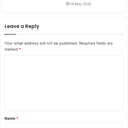
14 May 2025
Leave a Reply
Your email address will not be published.
Required fields are
marked
*
C
o
m
m
e
n
t
Name
*
*