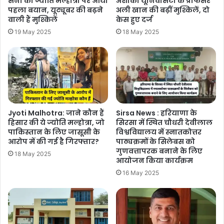
सैनी का ज्योति मल्होत्रा ​​पर आया
अशोका यूनिवर्सिटी के प्रोफेसर
पहला बयान, यूट्यूबर की बढ़ने
अली खान की बढ़ीं मुश्किलें, दो
वाली हैं मुश्किलें
केस हुए दर्ज
19 May 2025
18 May 2025
Jyoti Malhotra: ​​जाने कौन हैं
Sirsa News : हरियाणा के
हिसार की ये ज्योति मल्होत्रा, जो
सिरसा में स्थित चौधरी देवीलाल
पाकिस्तान के लिए जासूसी के
विश्वविद्यालय में स्नातकोत्तर
आरोप में की गई है गिरफ्तार?
पाठ्यक्रमों के सिलेबस को
गुणवत्तापरक बनाने के लिए
18 May 2025
आयोजन किया कार्यक्रम
16 May 2025