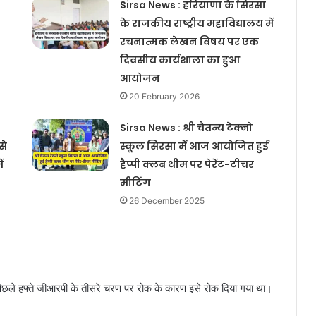
Sirsa News : हरियाणा के सिरसा
के राजकीय राष्ट्रीय महाविद्यालय में
रचनात्मक लेखन विषय पर एक
दिवसीय कार्यशाला का हुआ
आयोजन
20 February 2026
Sirsa News : श्री चैतन्य टेक्नो
से
स्कूल सिरसा में आज आयोजित हुई
ं
हैप्पी क्लब थीम पर पेरेंट-टीचर
मीटिंग
CET Paper Discusses 2025 : हरियाणा
में CET के पेपर की तैयारी कर रहे
26 December 2025
अभ्यर्थियों के लिए जरूरी खबर, इस पैटर्न
पर आधारित होगा CET का पेपर
Sirsa News : सिरसा में स्थित जेसीडी
मेमोरियल कॉलेज के विद्यार्थियों ने
यूनिवर्सिटी टॉप में बनाई जगह, जेसीडी
पिछले हफ्ते जीआरपी के तीसरे चरण पर रोक के कारण इसे रोक दिया गया था।
मेमोरियल कॉलेज के 10 विद्यार्थियों ने
विश्वविद्यालय के टॉप छह में बनाई जगह
Nupur Sheoran : हरियाणा वासियों के