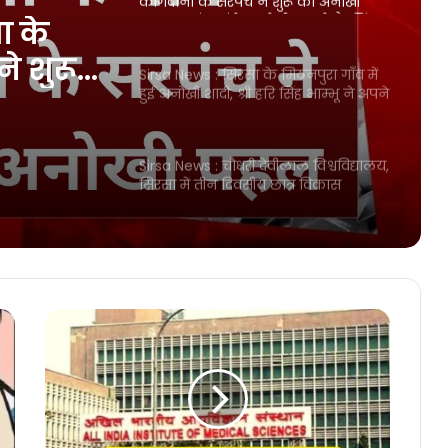
Sirsa News : सिरसा के मिठनपुरा गाँव में
हुई अनोखी शादी, श्री हरि सिंह भाम्भू ने अपने
बेटे डॉ. आकाशदीप की बिना दहेज की शादी
ा के
Sirsa News : चौधरी देवीलाल विश्वविद्यालय,
े शुरू
सिरसा में तीन दिवसीय छात्र विकास
कार्यक्रम का हुआ शुभारंभ
नोखी
मिंटन
 ने अपने
Lado Laxmi Yojana : हरियाणा में
महिलाओं के लिए Good News, हरियाणा
ल कॉक,
िना
में महिलाओं को मिलेंगे 2100 रुपए प्रति
माह
चें भेंट
CET Paper Discusses 2025 : हरियाणा
में CET के पेपर की तैयारी कर रहे
अभ्यर्थियों के लिए जरूरी खबर, इस पैटर्न
पर आधारित होगा CET का पेपर
Sirsa News : सिरसा में स्थित जेसीडी
मेमोरियल कॉलेज के विद्यार्थियों ने
यूनिवर्सिटी टॉप में बनाई जगह, जेसीडी
मेमोरियल कॉलेज के 10 विद्यार्थियों ने
विश्वविद्यालय के टॉप छह में बनाई जगह