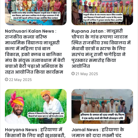
Nathusari Kalan News :
Rupana Jatan : नाथूसरी
राजकीय कन्या वरिष्ठ
चौपटा के गांव रूपाणा जाटान
माध्यमिक विद्यालय नाथूसरी
स्थित राजकीय उच्च विद्यालय में
कला में महिला एवं बाल
मेधावी छात्रों व स्टाफ के लिए
विकास, इको क्लब व बालिका
सरपंच मंजू रानी फगेड़िया ने
मंच के संयुक्त तत्वावधान में बेटी
पुरस्कार समारोह किया
बचाओ बेटी पढ़ाओ अभियान के
आयोजित
तहत आयोजित किया कार्यक्रम
21 May 2025
22 May 2025
Haryana News : हरियाणा में
Jamal News : हरियाणा के
किसानों के लिए बड़ी खुशखबरी,
जमाल को दादा लख्मी चंद