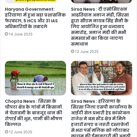
Haryana Government:
Sirsa News : दी एसोसिएशन
हरियाणा में हुआ बड़ा प्रशासनिक
आढ़तियान अनाज मंडी, सिरसा
फेरबदल, 5 HCS और 31 IAS
द्वारा सीएम नायब सिंह सैनी के
अधिकारियों के तबादले
लिए आयोजित हुआ धन्यवाद
समारोह, अनाज मंडी की सभी
14 June 2025
समस्याओं का किया जाएगा
समाधान
13 June 2025
Chopta News : सिरसा के
Sirsa News : हरियाणा के
चौपटा क्षेत्र के गांवों में किसानों
सिरसा जिला एसपी कार्यालय के
ने चेतावनी के बावजूद धान की
आईटी सेल प्रभारी हेड कांस्टेबल
रोपाई की शुरू, पानी की भीषण
राजेश ने बस स्टैंड क्षेत्र में मिले
किल्लत
हजारों रुपए व जरूरी दस्तावेजों
से भरा पर्स मलिक को लौटाकर
12 June 2025
कायम की ईमानदारी की अनूठी