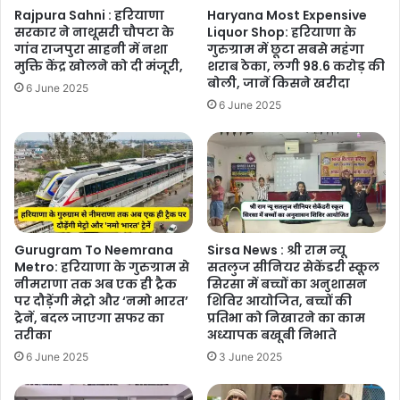
Rajpura Sahni : हरियाणा
Haryana Most Expensive
सरकार ने नाथूसरी चौपटा के
Liquor Shop: हरियाणा के
गांव राजपुरा साहनी में नशा
गुरुग्राम में छूटा सबसे महंगा
मुक्ति केंद्र खोलने को दी मंजूरी,
शराब ठेका, लगी 98.6 करोड़ की
बोली, जानें किसने खरीदा
6 June 2025
6 June 2025
Gurugram To Neemrana
Sirsa News : श्री राम न्यू
Metro: हरियाणा के गुरुग्राम से
सतलुज सीनियर सेकेंडरी स्कूल
नीमराणा तक अब एक ही ट्रैक
सिरसा में बच्चों का अनुशासन
पर दौड़ेंगी मेट्रो और ‘नमो भारत’
शिविर आयोजित, बच्चों की
ट्रेनें, बदल जाएगा सफर का
प्रतिभा को निखारने का काम
तरीका
अध्यापक बखूबी निभाते
6 June 2025
3 June 2025