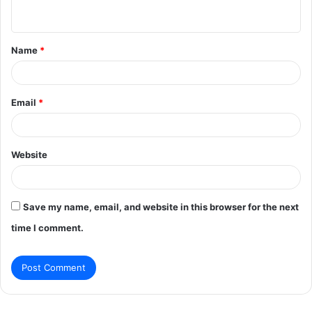
n
t
Name
*
*
Email
*
Website
Save my name, email, and website in this browser for the next
time I comment.