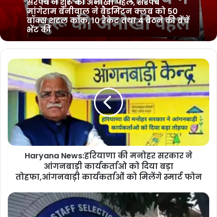
Sirsa News : सिरसा के मिठनपुरा गाँव में हुई
अनोखी शादी, श्री हरि सिंह भाम्भू ने अपने बेटे
डॉ. आकाशदीप की बिना दहेज की शादी
Kagdana News : सिरसा के गांव कागदाना के
सरपंच ने शुरू की अनोखी पहल, सरपंच
मांगेराम बेनीवाल ने बैडमिंटन क्लब को 50
बॉक्स शटल कॉक, 10 रैकेट तथा 4 बैठने की बेंचें
भेंट कीं
Haryana News:हरियाणा की मनोहर सरकार ने
आंगनबाड़ी कार्यकर्ताओ को दिया बड़ा
तोहफा,आंगनवाड़ी कार्यकर्ताओं को मिलेंगे स्मार्ट फोन