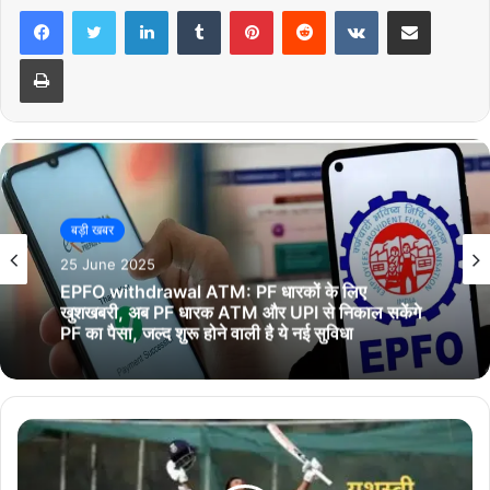
LinkedIn
Tumblr
Pinterest
Reddit
VKontakte
Share via Email
Print
बड़ी खबर
25 June 2025
बड़ी खबर
EPFO Advance Claim: EPFO में जमा पैसों को लेकर
25 June 2025
आई खुशखबरी! अब एडवांस के लिए 1 लाख रुपये नहीं इतने
होंगे क्लेम, समय अवधि मे भी होगा बदलाव
EPFO withdrawal ATM: PF धारकों के लिए
खुशखबरी, अब PF धारक ATM और UPI से निकाल सकेंगे
PF का पैसा, जल्द शुरू होने वाली है ये नई सुविधा