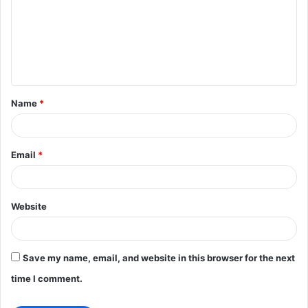
m
m
e
n
t
Name
*
*
Email
*
Website
Save my name, email, and website in this browser for the next
time I comment.