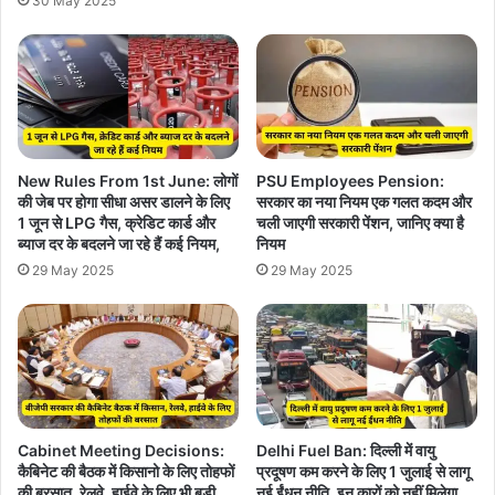
30 May 2025
New Rules From 1st June: लोगों
PSU Employees Pension:
की जेब पर होगा सीधा असर डालने के लिए
सरकार का नया नियम एक गलत कदम और
1 जून से LPG गैस, क्रेड‍िट कार्ड और
चली जाएगी सरकारी पेंशन, जानिए क्या है
ब्‍याज दर के बदलने जा रहे हैं कई नियम,
नियम
29 May 2025
29 May 2025
Cabinet Meeting Decisions:
Delhi Fuel Ban: दिल्ली में वायु
कैबिनेट की बैठक में किसानो के लिए तोहफों
प्रदूषण कम करने के लिए 1 जुलाई से लागू
की बरसात, रेलवे, हाईवे के लिए भी बड़ी
नई ईंधन नीति, इन कारों को नहीं मिलेगा