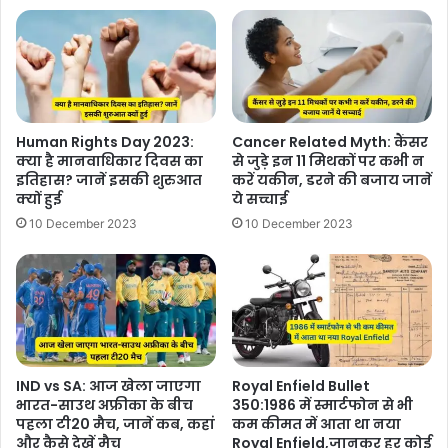
Human Rights Day 2023:
Cancer Related Myth: कैंसर
क्या है मानवाधिकार दिवस का
से जुड़े इन 11 मिथकों पर कभी न
इतिहास? जानें इसकी शुरुआत
करें यकीन, डरने की बजाय जानें
क्यों हुई
ये सच्चाई
10 December 2023
10 December 2023
IND vs SA: आज खेला जाएगा
Royal Enfield Bullet
भारत-साउथ अफ्रीका के बीच
350:1986 में स्मार्टफोन से भी
पहला टी20 मैच, जानें कब, कहां
कम कीमत में आता था नया
और कैसे देखें मैच
Royal Enfield,जानकर हर कोई