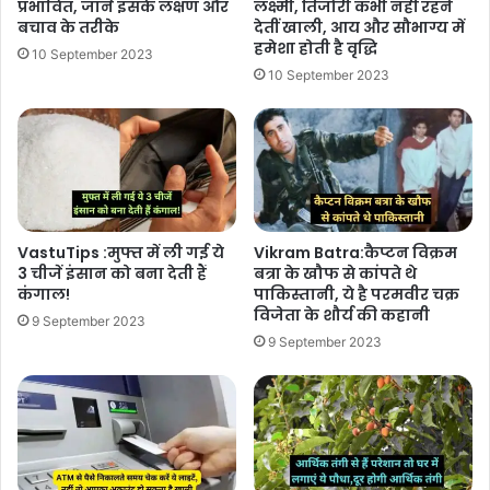
प्रभावित, जानें इसके लक्षण और
लक्ष्मी, तिजोरी कभी नहीं रहने
बचाव के तरीके
देतीं खाली, आय और सौभाग्य में
हमेशा होती है वृद्धि
10 September 2023
10 September 2023
VastuTips :मुफ्त में ली गई ये
Vikram Batra:कैप्टन विक्रम
3 चीजें इंसान को बना देती हैं
बत्रा के खौफ से कांपते थे
कंगाल!
पाकिस्तानी, ये है परमवीर चक्र
विजेता के शौर्य की कहानी
9 September 2023
9 September 2023