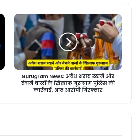
Forbes Richest Women in 2024:
मिलिये दुनिया की सबसे अमीर महिलाएं से,
इनकी नेटवर्थ इतनी है कि जान उड़ जाएंगे
आपके होश
Ujjain News : कोई भी बाहरी इंसान रात में
उज्जैन में क्यों नहीं रुकता? जानिए इसके
पीछे की चौंकाने वाली वजह ,
Research On Electricity: अब मानव
यूरिन से बनेगी बिजली, IIT पलक्कड़ के
वैज्ञानिकों ने किया कमाल!
Gurugram News: अवैध शराब रखने और
बेचने वालों के खिलाफ गुरूग्राम पुलिस की
Gurgaon Court News: कोर्ट में जज को
कार्रवाई, आठ आरोपी गिरफ्तार
दो अंगुलियों से सलाम करने पर एसीपी पर
लगा नकेल, मजिस्ट्रेट ने दिए ये आदेश
Avocado Khane Ke Fayde: एवोकाडो
खाने के फायदे जानकार आप रह जाएगे
हैरान,जानिए एवोकाडो खाने के फायदे