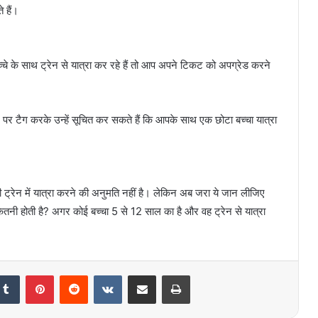
मिलिये दुनिया की सबसे अमीर महिलाएं से,
 हैं।
इनकी नेटवर्थ इतनी है कि जान उड़ जाएंगे
आपके होश
Ujjain News : कोई भी बाहरी इंसान रात में
च्चे के साथ ट्रेन से यात्रा कर रहे हैं तो आप अपने टिकट को अपग्रेड करने
उज्जैन में क्यों नहीं रुकता? जानिए इसके
पीछे की चौंकाने वाली वजह ,
 पर टैग करके उन्हें सूचित कर सकते हैं कि आपके साथ एक छोटा बच्चा यात्रा
Research On Electricity: अब मानव
यूरिन से बनेगी बिजली, IIT पलक्कड़ के
वैज्ञानिकों ने किया कमाल!
Gurgaon Court News: कोर्ट में जज को
ी ट्रेन में यात्रा करने की अनुमति नहीं है। लेकिन अब जरा ये जान लीजिए
दो अंगुलियों से सलाम करने पर एसीपी पर
नी होती है? अगर कोई बच्चा 5 से 12 साल का है और वह ट्रेन से यात्रा
लगा नकेल, मजिस्ट्रेट ने दिए ये आदेश
Avocado Khane Ke Fayde: एवोकाडो
खाने के फायदे जानकार आप रह जाएगे
Tumblr
Pinterest
Reddit
VKontakte
Share via Email
Print
हैरान,जानिए एवोकाडो खाने के फायदे
Indian Politician: सफ़ेद रंग कैसे हो बन