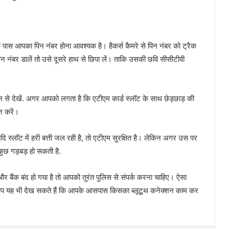
Forbes Richest Women in 2024:
मिलिये दुनिया की सबसे अमीर महिलाएं से,
इनकी नेटवर्थ इतनी है कि जान उड़ जाएंगे
स के पास आपका पिन नंबर होना आवश्यक है। हैकर्स कैमरे से पिन नंबर को ट्रैक
आपके होश
 नंबर डालें तो उसे दूसरे हाथ से छिपा लें। ताकि उसकी छवि सीसीटीवी
Ujjain News : कोई भी बाहरी इंसान रात में
उज्जैन में क्यों नहीं रुकता? जानिए इसके
पीछे की चौंकाने वाली वजह ,
से देखें. अगर आपको लगता है कि एटीएम कार्ड स्लॉट के साथ छेड़छाड़ की
न करें।
Research On Electricity: अब मानव
यूरिन से बनेगी बिजली, IIT पलक्कड़ के
यदि स्लॉट में हरी बत्ती जल रही है, तो एटीएम सुरक्षित है। लेकिन अगर उस पर
वैज्ञानिकों ने किया कमाल!
कुछ गड़बड़ हो सकती है.
Gurgaon Court News: कोर्ट में जज को
दो अंगुलियों से सलाम करने पर एसीपी पर
 बैंक बंद हो गया है तो आपको तुरंत पुलिस से संपर्क करना चाहिए। ऐसा
लगा नकेल, मजिस्ट्रेट ने दिए ये आदेश
े. आप यह भी देख सकते हैं कि आपके आसपास किसका ब्लूटूथ कनेक्शन काम कर
Avocado Khane Ke Fayde: एवोकाडो
खाने के फायदे जानकार आप रह जाएगे