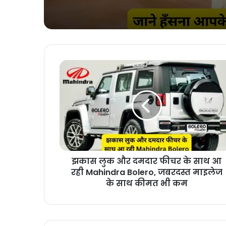
हँसना आपके लिए कितना
ज़रूरी? एक बार हंसने के
सारे हैं फायदे
झकास लुक और दमदार फीचर के साथ आ
रही Mahindra Bolero, जबरदस्त माइलेज
के साथ कीमत भी कम