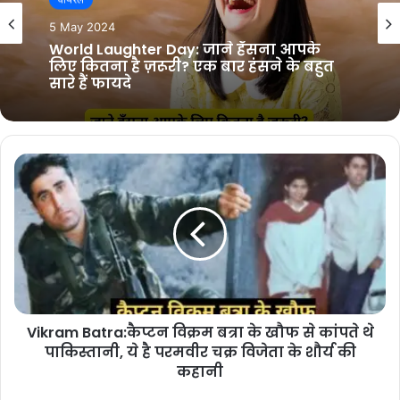
वायरल
वायरल
26 April 2024
5 May 2024
Best Salary In World: किस देश की सेना को
मिलती है सबसे अधिक सैलरी,जानिए कोन से
नंबर पर आती है भारतीय सेना?
World Laughter Day: जाने हँसना आपके
लिए कितना है ज़रूरी? एक बार हंसने के बहुत
सारे हैं फायदे
Vikram Batra:कैप्टन विक्रम बत्रा के खौफ से कांपते थे
पाकिस्तानी, ये है परमवीर चक्र विजेता के शौर्य की
कहानी