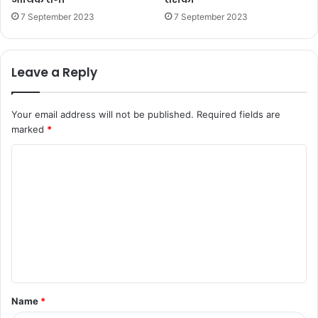
7 September 2023
7 September 2023
Leave a Reply
Your email address will not be published.
Required fields are
marked
*
C
o
m
m
e
n
t
Name
*
*