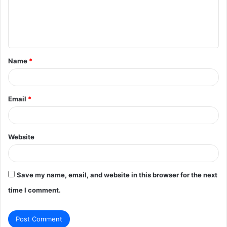
m
e
n
t
Name
*
*
Email
*
Website
Save my name, email, and website in this browser for the next
time I comment.