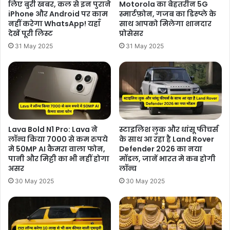
लिए बुरी खबर, कल से इन पुराने
Motorola का बेहतरीन 5G
iPhone और Android पर काम
स्मार्टफ़ोन, गजब का डिस्प्ले के
नहीं करेगा WhatsApp! यहाँ
साथ आपको मिलेगा शानदार
देखें पूरी लिस्ट
प्रोसेसर
31 May 2025
31 May 2025
Lava Bold N1 Pro: Lava ने
स्टाइलिश लुक और धांसू फीचर्स
लॉन्च किया 7000 से कम रुपये
के साथ आ रहा है Land Rover
मे 50MP AI कैमरा वाला फोन,
Defender 2026 का नया
पानी और मिट्टी का भी नहीं होगा
मॉडल, जानें भारत मे कब होगी
असर
लॉन्च
30 May 2025
30 May 2025