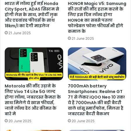
भारत में लॉन्च हुई नई Honda
HONOR Magic V5: Samsung
City Sport, ADAS सिस्टम से
की रातों की नींद हराम करने के
होगी लेस के साथ, स्पोर्टी लुक
लिए इस दिन लॉन्च होगा
और एडवांस्ड फीचर्स के साथ
HONOR का सबसे पतला
18km/l का देगी माइलेज
फोल्डेबल फोन! फीचर्स भी होंगे
कमाल के
21 June 2025
21 June 2025
Motorola की नींद उड़ाने के
7000mAh battery
लिए Vivo T4 Lite 5G जल्द
Smartphones: Realme GT
होगा लॉन्च, जबरदस्त कैमरा के
7T से लेकर iQOO Neo 10 तक!
साथ मिलेगे ये खास फीचर्स,
ये हैं 7000mAh की बड़ी बैटरी
जाने लॉन्च डेट और कीमत के
वाले धांसू स्मार्टफोन, मिलता है
बारे मे
जबरदस्त बैटरी बैकअप
20 June 2025
20 June 2025