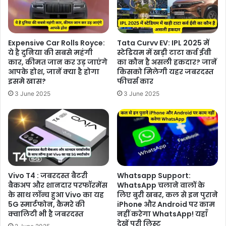
Expensive Car Rolls Royce:
Tata Curvv EV: IPL 2025 में
ये है दुनिया की सबसे महंगी
स्टेडियम में खड़ी टाटा कर्व ईवी
कार, कीमत जान कर उड़ जाएंगे
का कौन है असली हकदार? जानें
आपके होश, जानें क्या है होगा
किसको मिलेगी यहर जबरदस्त
इसमे खास?
फीचर्स कार
3 June 2025
3 June 2025
Vivo T4 : जबरदस्त बैटरी
Whatsapp Support:
बैकअप और शानदार परफॉरमेंस
WhatsApp चलाने वालों के
के साथ लॉन्च हुआ Vivo का यह
लिए बुरी खबर, कल से इन पुराने
5G स्मार्टफोन, कैमरे की
iPhone और Android पर काम
क्वालिटी भी है जबरदस्त
नहीं करेगा WhatsApp! यहाँ
देखें पूरी लिस्ट