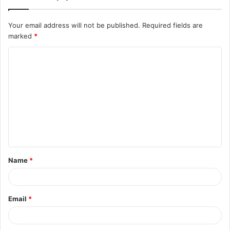
Your email address will not be published.
Required fields are
marked
*
C
o
m
m
e
n
t
Name
*
*
Email
*