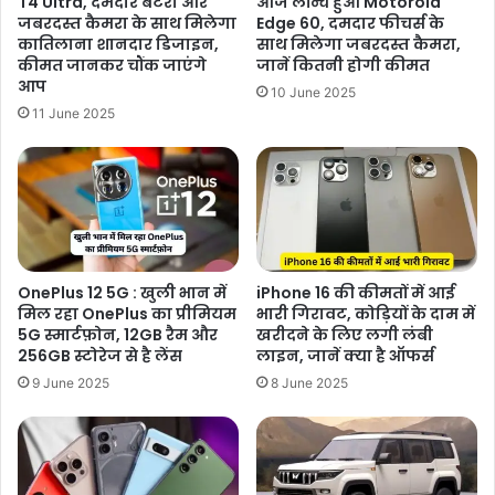
T4 Ultra, दमदार बैटरी और
आज लॉन्च हुआ Motorola
जबरदस्त कैमरा के साथ मिलेगा
Edge 60, दमदार फीचर्स के
कातिलाना शानदार डिजाइन,
साथ मिलेगा जबरदस्त कैमरा,
कीमत जानकर चौंक जाएंगे
जानें कितनी होगी कीमत
आप
10 June 2025
11 June 2025
OnePlus 12 5G : खुली भान में
iPhone 16 की कीमतों में आई
मिल रहा OnePlus का प्रीमियम
भारी गिरावट, कोड़ियों के दाम में
5G स्मार्टफ़ोन, 12GB रैम और
खरीदने के लिए लगी लंबी
256GB स्टोरेज से है लेंस
लाइन, जानें क्या है ऑफर्स
9 June 2025
8 June 2025