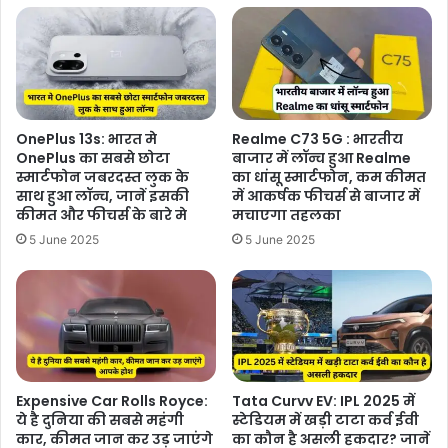
OnePlus 13s: भारत मे
Realme C73 5G : भारतीय
OnePlus का सबसे छोटा
बाजार में लॉन्च हुआ Realme
स्मार्टफोन जबरदस्त लुक के
का धांसू स्मार्टफोन, कम कीमत
साथ हुआ लॉन्च, जानें इसकी
में आकर्षक फीचर्स से बाजार में
कीमत और फीचर्स के बारे मे
मचाएगा तहलका
5 June 2025
5 June 2025
Expensive Car Rolls Royce:
Tata Curvv EV: IPL 2025 में
ये है दुनिया की सबसे महंगी
स्टेडियम में खड़ी टाटा कर्व ईवी
कार, कीमत जान कर उड़ जाएंगे
का कौन है असली हकदार? जानें