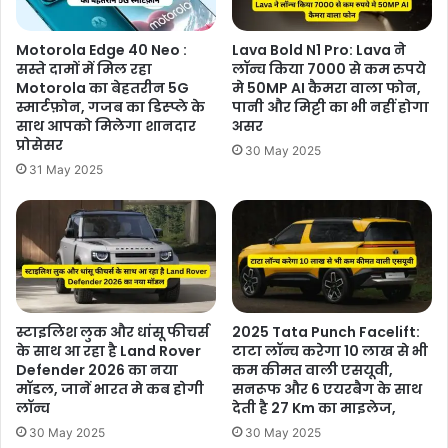
Motorola Edge 40 Neo :
Lava Bold N1 Pro: Lava ने
सस्ते दामों में मिल रहा
लॉन्च किया 7000 से कम रुपये
Motorola का बेहतरीन 5G
मे 50MP AI कैमरा वाला फोन,
स्मार्टफ़ोन, गजब का डिस्प्ले के
पानी और मिट्टी का भी नहीं होगा
साथ आपको मिलेगा शानदार
असर
प्रोसेसर
30 May 2025
31 May 2025
स्टाइलिश लुक और धांसू फीचर्स
2025 Tata Punch Facelift:
के साथ आ रहा है Land Rover
टाटा लॉन्च करेगा 10 लाख से भी
Defender 2026 का नया
कम कीमत वाली एसयूवी,
मॉडल, जानें भारत मे कब होगी
सनरूफ और 6 एयरबैग के साथ
लॉन्च
देती है 27 Km का माइलेज,
30 May 2025
30 May 2025