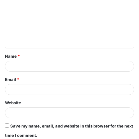
o
m
m
e
n
t
Name
*
*
Email
*
Website
Save my name, email, and website in this browser for the next
time I comment.