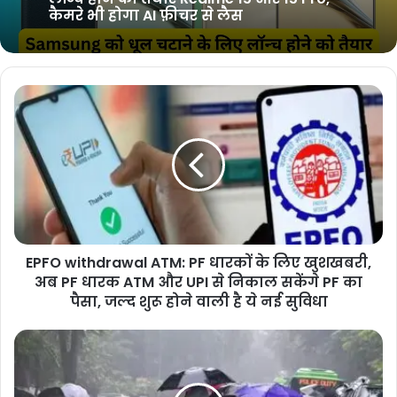
17, iPhone 16 से मिल सकता है बड़ा डिस्प्ले!
कुछ खास फीचर्स से होगा लैस
Realme 15: Samsung को धूल चटाने के लिए
लॉन्च होने को तैयार Realme 15 और 15 Pro,
कैमरे भी होगा AI फ़ीचर से लैस
EPFO withdrawal ATM: PF धारकों के लिए खुशखबरी,
अब PF धारक ATM और UPI से निकाल सकेंगे PF का
पैसा, जल्द शुरू होने वाली है ये नई सुविधा