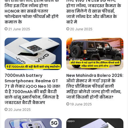
की रातों की नींद हराम करने के
लिए Vivo T4 Lite 5G जल्द
लिए इस दिन लॉन्च होगा
होगा लॉन्च, जबरदस्त कैमरा के
HONOR का सबसे पतला
साथ मिलेगे ये खास फीचर्स,
फोल्डेबल फोन! फीचर्स भी होंगे
जाने लॉन्च डेट और कीमत के
कमाल के
बारे मे
21 June 2025
20 June 2025
7000mAh battery
New Mahindra Bolero 2026:
Smartphones: Realme GT
ऑटो सेक्टर मे गर्दा उड़ाने के
7T से लेकर iQOO Neo 10 तक!
लिए प्रीमियम फीचर्स वाली
ये हैं 7000mAh की बड़ी बैटरी
महिंद्रा बोलेरो जल्द होगी लॉन्च,
वाले धांसू स्मार्टफोन, मिलता है
जानें कितनी होगी कीमत?
जबरदस्त बैटरी बैकअप
19 June 2025
20 June 2025