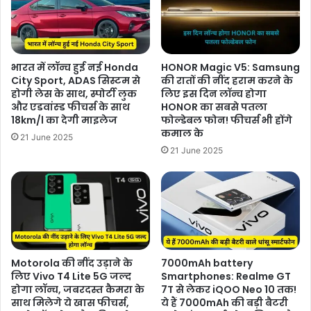
भारत में लॉन्च हुई नई Honda
HONOR Magic V5: Samsung
City Sport, ADAS सिस्टम से
की रातों की नींद हराम करने के
होगी लेस के साथ, स्पोर्टी लुक
लिए इस दिन लॉन्च होगा
और एडवांस्ड फीचर्स के साथ
HONOR का सबसे पतला
18km/l का देगी माइलेज
फोल्डेबल फोन! फीचर्स भी होंगे
कमाल के
21 June 2025
21 June 2025
Motorola की नींद उड़ाने के
7000mAh battery
लिए Vivo T4 Lite 5G जल्द
Smartphones: Realme GT
होगा लॉन्च, जबरदस्त कैमरा के
7T से लेकर iQOO Neo 10 तक!
साथ मिलेगे ये खास फीचर्स,
ये हैं 7000mAh की बड़ी बैटरी