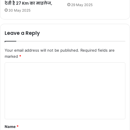
देती है 27 Km का माइलेज,
29 May 2025
30 May 2025
Leave a Reply
Your email address will not be published.
Required fields are
marked
*
C
o
m
m
e
n
t
Name
*
*