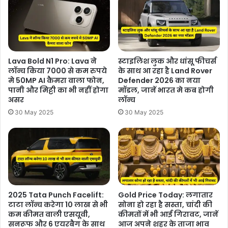
Lava Bold N1 Pro: Lava ने
स्टाइलिश लुक और धांसू फीचर्स
लॉन्च किया 7000 से कम रुपये
के साथ आ रहा है Land Rover
मे 50MP AI कैमरा वाला फोन,
Defender 2026 का नया
पानी और मिट्टी का भी नहीं होगा
मॉडल, जानें भारत मे कब होगी
असर
लॉन्च
30 May 2025
30 May 2025
2025 Tata Punch Facelift:
Gold Price Today: लगातार
टाटा लॉन्च करेगा 10 लाख से भी
सोना हो रहा है सस्ता, चांदी की
कम कीमत वाली एसयूवी,
कीमतों में भी आई गिरावट, जानें
सनरूफ और 6 एयरबैग के साथ
आज अपने शहर के ताजा भाव