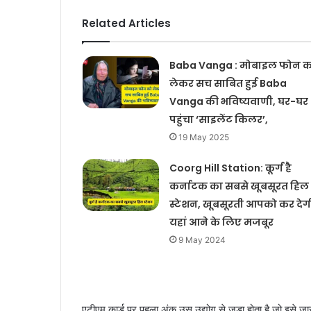
Related Articles
Baba Vanga : मोबाइल फोन क
लेकर सच साबित हुई Baba
Vanga की भविष्यवाणी, घर-घर
पहुंचा ‘साइलेंट किलर’,
19 May 2025
Coorg Hill Station: कूर्ग है
कर्नाटक का सबसे खूबसूरत हिल
स्टेशन, खूबसूरती आपको कर देग
यहां आने के लिए मजबूर
9 May 2024
एटीएम कार्ड पर पहला अंक उस उद्योग से जुड़ा होता है जो इसे जार