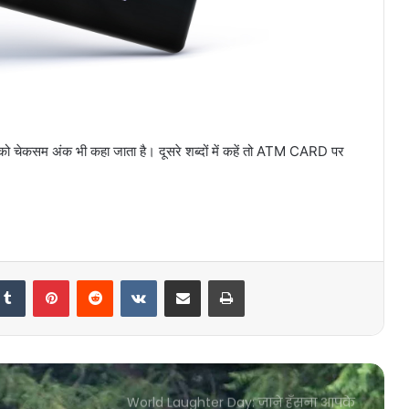
पीछे की चौंकाने वाली वजह ,
Research On Electricity: अब मानव
यूरिन से बनेगी बिजली, IIT पलक्कड़ के
वैज्ञानिकों ने किया कमाल!
Gurgaon Court News: कोर्ट में जज को
्या को चेकसम अंक भी कहा जाता है। दूसरे शब्दों में कहें तो ATM CARD पर
दो अंगुलियों से सलाम करने पर एसीपी पर
लगा नकेल, मजिस्ट्रेट ने दिए ये आदेश
Avocado Khane Ke Fayde: एवोकाडो
खाने के फायदे जानकार आप रह जाएगे
हैरान,जानिए एवोकाडो खाने के फायदे
Tumblr
Pinterest
Reddit
VKontakte
Share via Email
Print
Indian Politician: सफ़ेद रंग कैसे हो बन
गया नेताओं का रंग, भारत के अधिकतर
नेता क्यों पहनते हैं सफ़ेद वस्त्र?
World Laughter Day: जाने हँसना आपके