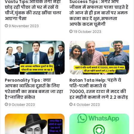
Vastu Tips:आर्थिक तंगी नहीं
Success Tips : अगर आप
छोड़ रही पीछा तो घर में रखें ये
जीवन में सफलता पाना चाहते हैं
चीजें,चुंबक की तरह खींचा चला
तो आज से ही इन बातों पर अमल
आएगा पैसा
करना कर दें शुरू,सफलता
आपके कदम चूमेगी
9 November 2023
19 October 2023
Personality Tips : क्या
Ratan Tata Help: पहले ये
आपका व्यक्तित्व दूसरों के लिए
पत‍ि-पत्‍नी कमाते थे
परेशानी का सबब बनता जा रहा
70000, रतन टाटा ने मदद की
है?जानिए संकेत
हर महीने कमाने लगे 2.2 करोड़
9 October 2023
4 October 2023