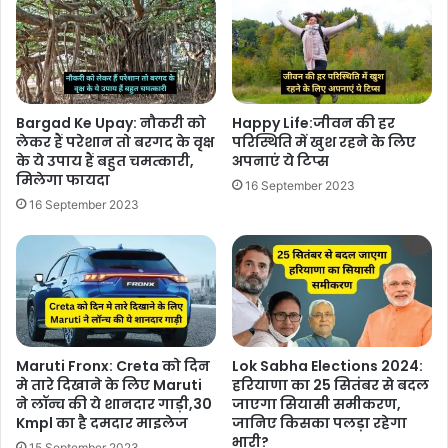
Bargad Ke Upay: नौकरी को
Happy Life:जीवन की हर
लेकर हैं परेशान तो बरगद के वृक्ष
परिस्थिति में खुश रहने के लिए
के ये उपाय हैं बहुत चमत्कारी,
अपनाएं ये टिप्स
मिलेगा फायदा
16 September 2023
16 September 2023
Maruti Fronx: Creta को दिन
Lok Sabha Elections 2024:
मे तारे दिखाने के लिए Maruti
हरियाणा का 25 सितंबर से बदल
ने लॉन्च की ये शानदार गाड़ी,30
जाएगा सियासी समीकरण,
Kmpl का है दमदार माइलेज
जानिए किसका पलड़ा रहेगा
भारी?
15 September 2023