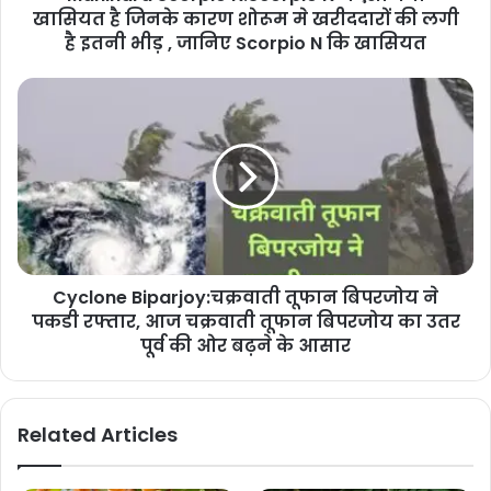
खासियत है जिनके कारण शोरूम मे खरीददारों की लगी
है इतनी भीड़ , जानिए Scorpio N कि खासियत
Cyclone Biparjoy:चक्रवाती तूफान बिपरजोय ने
पकडी रफ्तार, आज चक्रवाती तूफान बिपरजोय का उतर
पूर्व की ओर बढ़ने के आसार
Related Articles