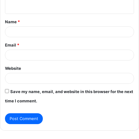
n
t
Name
*
*
Email
*
Website
Save my name, email, and website in this browser for the next
time I comment.