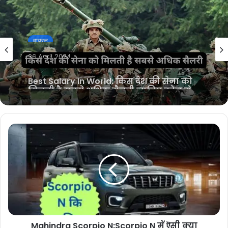
वायरल
26 April 2024
Best Salary In World: किस देश की सेना को
मिलती है सबसे अधिक सैलरी,जानिए कोन से
नंबर पर आती है भारतीय सेना?
Mahindra Scorpio N:Scorpio N में ऎसी क्या