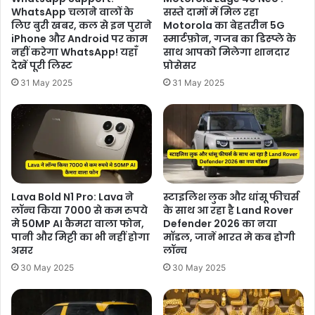
WhatsApp चलाने वालों के
सस्ते दामों में मिल रहा
लिए बुरी खबर, कल से इन पुराने
Motorola का बेहतरीन 5G
iPhone और Android पर काम
स्मार्टफ़ोन, गजब का डिस्प्ले के
नहीं करेगा WhatsApp! यहाँ
साथ आपको मिलेगा शानदार
देखें पूरी लिस्ट
प्रोसेसर
31 May 2025
31 May 2025
Lava Bold N1 Pro: Lava ने
स्टाइलिश लुक और धांसू फीचर्स
लॉन्च किया 7000 से कम रुपये
के साथ आ रहा है Land Rover
मे 50MP AI कैमरा वाला फोन,
Defender 2026 का नया
पानी और मिट्टी का भी नहीं होगा
मॉडल, जानें भारत मे कब होगी
असर
लॉन्च
30 May 2025
30 May 2025