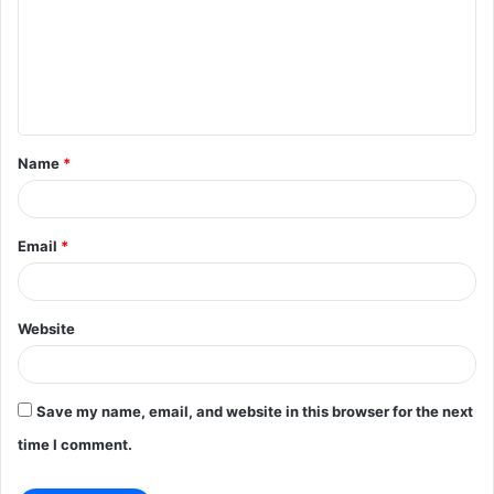
m
m
e
n
t
Name
*
*
Email
*
Website
Save my name, email, and website in this browser for the next
time I comment.