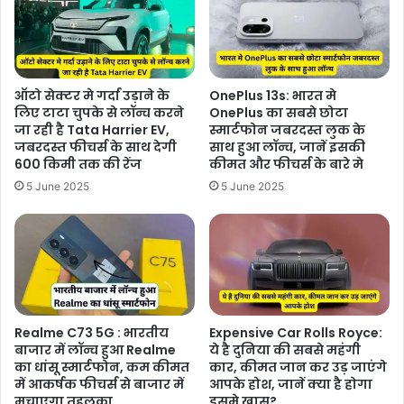
ऑटो सेक्टर मे गर्दा उड़ाने के
OnePlus 13s: भारत मे
लिए टाटा चुपके से लॉन्च करने
OnePlus का सबसे छोटा
जा रही है Tata Harrier EV,
स्मार्टफोन जबरदस्त लुक के
जबरदस्त फीचर्स के साथ देगी
साथ हुआ लॉन्च, जानें इसकी
600 किमी तक की रेंज
कीमत और फीचर्स के बारे मे
5 June 2025
5 June 2025
Realme C73 5G : भारतीय
Expensive Car Rolls Royce:
बाजार में लॉन्च हुआ Realme
ये है दुनिया की सबसे महंगी
का धांसू स्मार्टफोन, कम कीमत
कार, कीमत जान कर उड़ जाएंगे
में आकर्षक फीचर्स से बाजार में
आपके होश, जानें क्या है होगा
मचाएगा तहलका
इसमे खास?