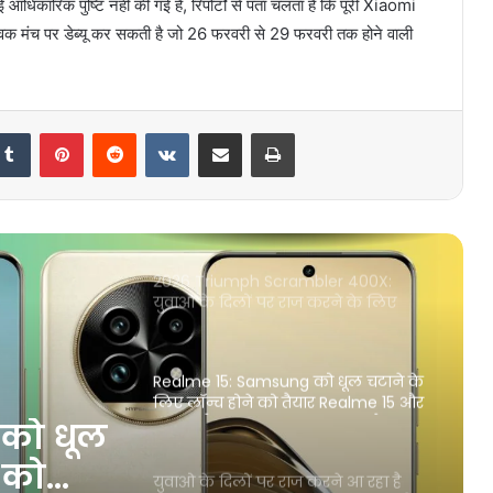
िकारिक पुष्टि नहीं की गई है, रिपोर्टों से पता चलता है कि पूरी Xiaomi
शोरूम से धधाधड़ हो रही है बिक्री
विक मंच पर डेब्यू कर सकती है जो 26 फरवरी से 29 फरवरी तक होने वाली
Bajaj Freedom 125: दुनिया की सबसे
पहली CNG बाइक हो गई सस्ती, 100 KM
का देती है माइलेज, बस इतनी रह गई है
Tumblr
Pinterest
Reddit
VKontakte
Share via Email
Print
कीमत
2026 Triumph Scrambler 400X:
युवाओ के दिलों पर राज करने के लिए
जल्द लॉन्च होगी ट्रायम्फ की नई बाइक,
डिजाइन और फीचर्स मे है काफी बदलाव,
जानें कितनी है कीमत
Realme 15: Samsung को धूल चटाने के
लिए लॉन्च होने को तैयार Realme 15 और
15 Pro, कैमरे भी होगा AI फ़ीचर से लैस
युवाओ के दिलों पर राज करने आ रहा है
iPhone 17, iPhone 16 से मिल सकता है
बड़ा डिस्प्ले! कुछ खास फीचर्स से होगा लैस
 करने आ
 16 से
Motorola Moto Pro 5G : कम बजट में