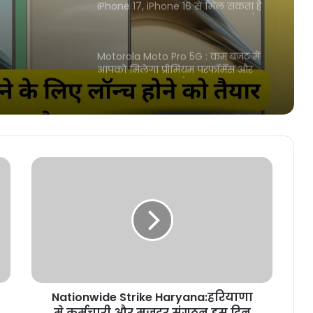
आपको मिलेगा प्रीमियम परफॉर्मेंस और
े! कुछ
स्टाइलिश फीचर्स से लैस Motorola का
यह 5G स्मार्टफोन
Hero Splendor Plus: युवाओ के दिलों पर
राज कर रही है हीरो की ये धांसू बाइक, 77
हजार रुपये की ये बाइक देती है 70 KMPL
का माइलेज
Maruti Grand Vitara: भारतीय ऑटो
सेक्टर पर एकतरफा राज कर रही है Maruti
की ये जबरदस्त एसयूवी, दमदार इंजन के
साथ सेती है 30 का माइलेज देगी
Reliance Jio: Airtel और Vi की टेंशन
बढ़ाने के लिए Jio ने साल भर चलने वाला
सस्ता प्लान किया लॉन्च, साथ मे मिलते है
इतने सारे फायदे
Nothing Phone 2A : बड़ी बैटरी, अच्छा
प्रोसेसर और अच्छी कैमरा क्वालिटी के साथ
लॉन्च होगा Nothing का यह 5G
स्मार्टफोन, 56 मिनट में होगी फूल चार्ज
Nationwide Strike Haryana:हरियाणा
Maruti Suzuki Swift: मारुति की ये कार
मे कर्मचारी और मजदूर संगठन इस दिन