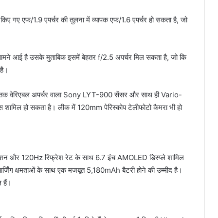
ें पेश किए गए एफ/1.9 एपर्चर की तुलना में व्यापक एफ/1.6 एपर्चर हो सकता है, जो
 सामने आई है उसके मुताबिक इसमें बेहतर f/2.5 अपर्चर मिल सकता है, जो कि
है।
Maruti Grand Vitara: भारतीय ऑटो
सेक्टर पर एकतरफा राज कर रही है Maruti
की ये जबरदस्त एसयूवी, दमदार इंजन के
f/2.5 तक वेरिएबल अपर्चर वाला Sony LYT-900 सेंसर और साथ ही Vario-
साथ सेती है 30 का माइलेज देगी
मिल हो सकता है। लीक में 120mm पेरिस्कोप टेलीफोटो कैमरा भी हो
Reliance Jio: Airtel और Vi की टेंशन
बढ़ाने के लिए Jio ने साल भर चलने वाला
सस्ता प्लान किया लॉन्च, साथ मे मिलते है
इतने सारे फायदे
ोल्यूशन और 120Hz रिफ्रेश रेट के साथ 6.7 इंच AMOLED डिस्प्ले शामिल
Nothing Phone 2A : बड़ी बैटरी, अच्छा
ार्जिंग क्षमताओं के साथ एक मजबूत 5,180mAh बैटरी होने की उम्मीद है।
प्रोसेसर और अच्छी कैमरा क्वालिटी के साथ
 हैं।
लॉन्च होगा Nothing का यह 5G
स्मार्टफोन, 56 मिनट में होगी फूल चार्ज
Maruti Suzuki Swift: मारुति की ये कार
2 दशकों से सड़कों पर कर रही हैं राज,