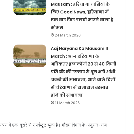
Mausam : हरियाणा वासियों के
लिए Good News, हरियाणा में
एक बार फिर पलटी मारने वाला है
मौसम
24 March 2026
Aaj Haryana Ka Mausam 11
March : आज हरियाणा के
अधिकतर इलाकों में 20 से 40 किमी
प्रति घंटे की रफ्तार से धूल भरी आंधी
Haryana Me Barish Kab Hogi :
चलने की संभावना, आने वाले दिनों
हरियाणा वासियों के मन को खुश कर देने
में हरियाणा में झमाझम बरसात
वाली खबर, हरियाणा की बॉर्डर पर दस्तक
होने की संभावना
देने वाला है एक नया पश्चिमी विक्षोभ
11 March 2026
31 October Ka Haryana Ka Mausam :
हरियाणा वासियों के लिए Good News,
हरियाणा की दहलीज पर दस्तक देने वाला है
एक नया पश्चिमी विक्षोभ
ा आपस में एक-दूसरे से संपर्कटूट चुका है। मौसम विभाग के अनुसार आज
Abhi Haryana Ka Mausam : हरियाणा