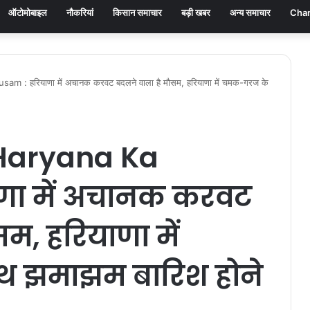
ऑटोमोबाइल
नौकरियां
किसान समाचार
बड़ी खबर
अन्य समाचार
Chan
 : हरियाणा में अचानक करवट बदलने वाला है मौसम, हरियाणा में चमक-गरज के
 Haryana Ka
णा में अचानक करवट
म, हरियाणा में
 झमाझम बारिश होने