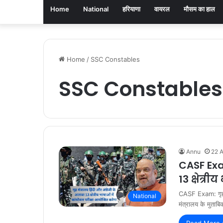
Home
National
हरियाणा
वायरल
मौसम का हाल
Home
/
SSC Constables
SSC Constables
Annu
22 A
CASF Exam
13 क्षेत्र
CASF Exam: गृह मं
National
मंत्रालय के मुताबि
Read More 