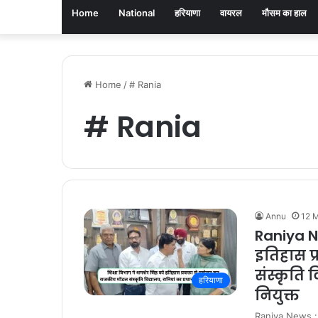
Home
National
हरियाणा
वायरल
मौसम का हाल
Home
/
# Rania
# Rania
Annu
12 
Raniya Ne
इतिहास प
संस्कृति 
हरियाणा
नियुक्त
Raniya News : शि