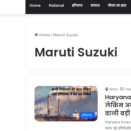
Home
National
हरियाणा
वायरल
मौसम का हाल
Home
/
Maruti Suzuki
Maruti Suzuki
Annu
1 M
Haryana 
लेकिन अब 
वाली बड़
हरियाणा
Haryana Investme
समय नई परिस्थिति