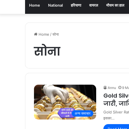
Home
National
हरियाणा
वायरल
मौसम का हाल
Home
/
सोना
सोना
Annu
9 M
Gold Silv
जारी, जा
Gold Silver Rate:
अन्य समाचार
इसका…
Read More 