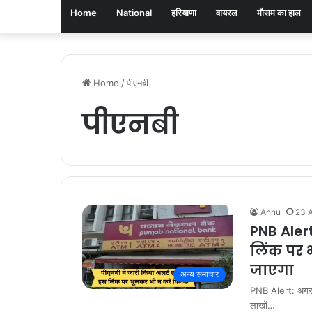
Home
National
हरियाणा
वायरल
मौसम का हाल
Home
/
पीएनबी
पीएनबी
Annu
23 A
PNB Alert
लिंक पर 
जाएगा
अन्य समाचार
PNB Alert: अगर आ
लाखों…