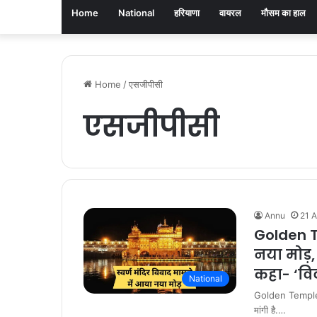
Home
National
हरियाणा
वायरल
मौसम का हाल
Home
/
एसजीपीसी
एसजीपीसी
Annu
21 A
Golden Te
नया मोड़,
कहा- ‘विव
National
Golden Temple: स्
मांगी है.…